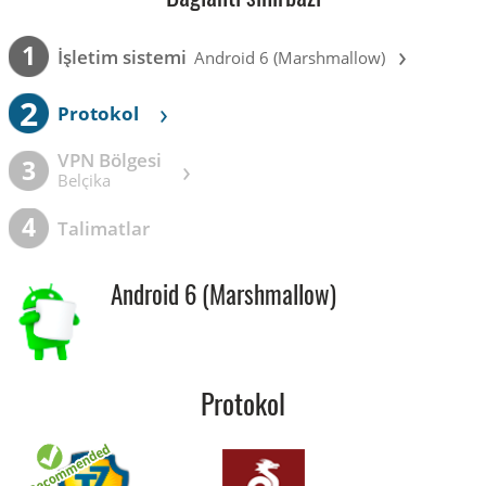
›
1
İşletim sistemi
Android 6 (Marshmallow)
2
›
Protokol
VPN Bölgesi
›
3
Belçika
4
Talimatlar
Android 6 (Marshmallow)
Protokol