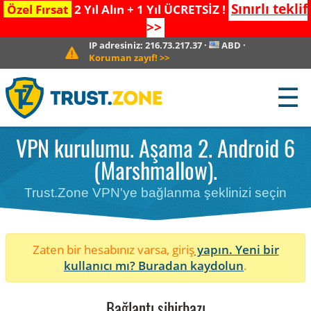
Sınırlı teklif
Özel Fırsat
2 Yıl Alın + 1 Yıl ÜCRETSİZ !
>>
IP adresiniz:
216.73.217.37
·
ABD
·
Koruman zayıf!
>>
☰
VPN kurulumu. Aşama 2. Android 6
(Marshmallow).
Trust.Zone VPN'ye bağlanma şeklinizi seçin
Zaten bir hesabınız varsa, giriş
yapın. Yeni bir
kullanıcı mı?
Buradan kaydolun
.
Bağlantı sihirbazı