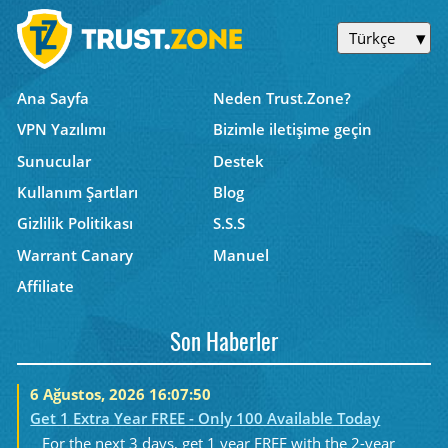
Türkçe
Ana Sayfa
Neden Trust.Zone?
VPN Yazılımı
Bizimle iletişime geçin
Sunucular
Destek
Kullanım Şartları
Blog
Gizlilik Politikası
S.S.S
Warrant Canary
Manuel
Affiliate
Son Haberler
6 Ağustos, 2026 16:07:50
Get 1 Extra Year FREE - Only 100 Available Today
For the next 3 days, get 1 year FREE with the 2-year