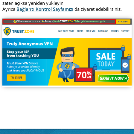
zaten açıksa yeniden yükleyin.
Ayrıca
Bağlantı Kontrol Sayfamızı
da ziyaret edebilirsiniz.
IP adresiniz: x.x.x.x ·
İsveç ·
Şimdi
TRUST
.ZONE
! Gerçek konumunuz gizli!