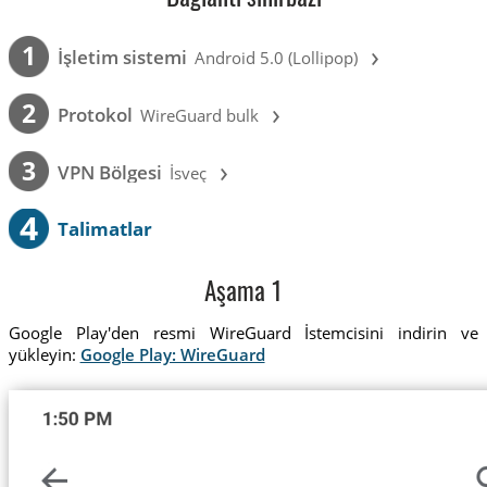
›
1
İşletim sistemi
Android 5.0 (Lollipop)
›
2
Protokol
WireGuard bulk
›
3
VPN Bölgesi
İsveç
4
Talimatlar
Aşama 1
Google Play'den resmi WireGuard İstemcisini indirin ve
yükleyin:
Google Play: WireGuard