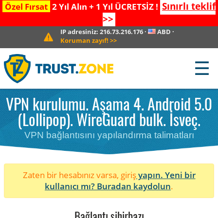
Sınırlı teklif
Özel Fırsat
2 Yıl Alın + 1 Yıl ÜCRETSİZ !
>>
IP adresiniz:
216.73.216.176
·
ABD
·
Koruman zayıf!
>>
☰
VPN kurulumu. Aşama 4. Android 5.0
(Lollipop). WireGuard bulk. İsveç.
VPN bağlantısını yapılandırma talimatları
Zaten bir hesabınız varsa, giriş
yapın. Yeni bir
kullanıcı mı?
Buradan kaydolun
.
Bağlantı sihirbazı