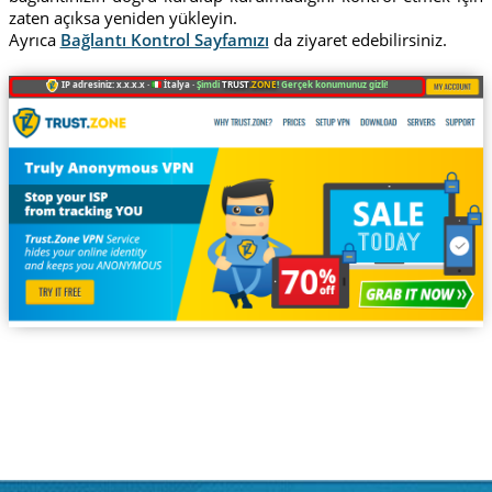
zaten açıksa yeniden yükleyin.
Ayrıca
Bağlantı Kontrol Sayfamızı
da ziyaret edebilirsiniz.
IP adresiniz: x.x.x.x ·
İtalya ·
Şimdi
TRUST
.ZONE
! Gerçek konumunuz gizli!