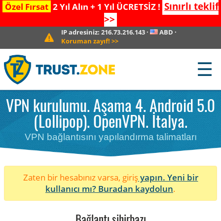
Sınırlı teklif
Özel Fırsat
2 Yıl Alın + 1 Yıl ÜCRETSİZ !
>>
IP adresiniz:
216.73.216.143
·
ABD
·
Koruman zayıf!
>>
☰
VPN kurulumu. Aşama 4. Android 5.0
(Lollipop). OpenVPN. İtalya.
VPN bağlantısını yapılandırma talimatları
Zaten bir hesabınız varsa, giriş
yapın. Yeni bir
kullanıcı mı?
Buradan kaydolun
.
Bağlantı sihirbazı