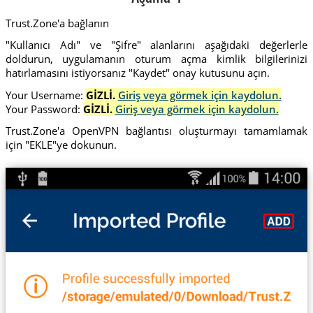
Trust.Zone'a bağlanın
"Kullanıcı Adı" ve "Şifre" alanlarını aşağıdaki değerlerle
doldurun, uygulamanın oturum açma kimlik bilgilerinizi
hatırlamasını istiyorsanız "Kaydet" onay kutusunu açın.
Your Username:
GİZLİ.
Giriş veya görmek için kaydolun.
Your Password:
GİZLİ.
Giriş veya görmek için kaydolun.
Trust.Zone'a OpenVPN bağlantısı oluşturmayı tamamlamak
için "EKLE"ye dokunun.