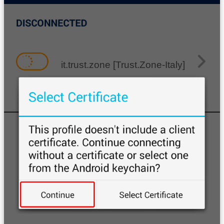
it.trust.zone [Trust.Zone-Italy]