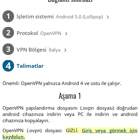
›
1
İşletim sistemi
Android 5.0 (Lollipop)
›
2
Protokol
OpenVPN
›
3
VPN Bölgesi
İtalya
4
Talimatlar
Önemli: OpenVPN yalnızca Android 4 ve üstü ile çalışır.
Aşama 1
OpenVPN yapılandırma dosyasını (.ovpn dosyası) doğrudan
android cihazınıza indirin veya PC ile indirin ve android
cihazınıza kopyalayın.
OpenVPN (.ovpn) dosyası:
GİZLİ.
Giriş veya görmek için
kaydolun.