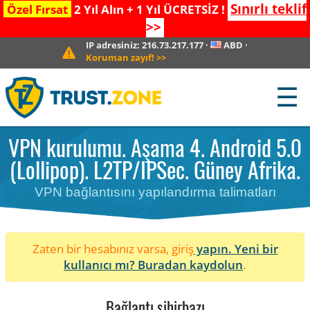
Sınırlı teklif
Özel Fırsat
2 Yıl Alın + 1 Yıl ÜCRETSİZ !
>>
IP adresiniz:
216.73.217.177
·
ABD
·
Koruman zayıf!
>>
☰
VPN kurulumu. Aşama 4. Android 5.0
(Lollipop). L2TP/IPSec. Güney Afrika.
VPN bağlantısını yapılandırma talimatları
Zaten bir hesabınız varsa, giriş
yapın. Yeni bir
kullanıcı mı?
Buradan kaydolun
.
Bağlantı sihirbazı