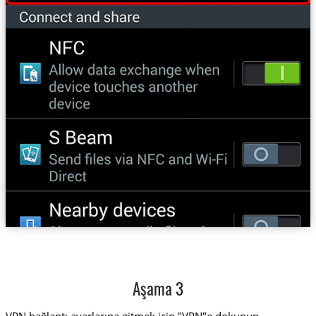
Aşama 3
VPN bağlantı ayarlarına gitmek için "VPN"e dokunun.