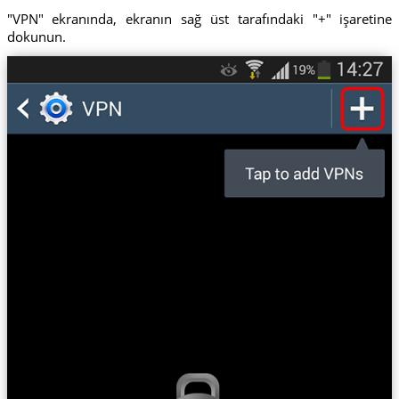
"VPN" ekranında, ekranın sağ üst tarafındaki "+" işaretine
dokunun.