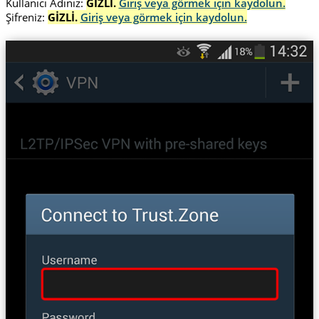
Kullanıcı Adınız:
GİZLİ.
Giriş veya görmek için kaydolun.
Şifreniz:
GİZLİ.
Giriş veya görmek için kaydolun.