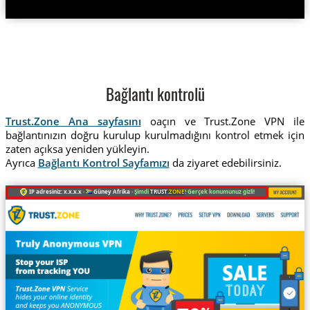
Bağlantı kontrolü
Trust.Zone Ana sayfasını
oaçın ve Trust.Zone VPN ile
bağlantınızın doğru kurulup kurulmadığını kontrol etmek için
zaten açıksa yeniden yükleyin.
Ayrıca
Bağlantı Kontrol Sayfamızı
da ziyaret edebilirsiniz.
IP adresiniz: x.x.x.x ·
Güney Afrika ·
Şimdi
TRUST
.ZONE
! Gerçek konumunuz gizli!