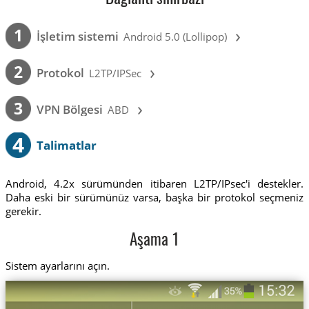
›
1
İşletim sistemi
Android 5.0 (Lollipop)
›
2
Protokol
L2TP/IPSec
›
3
VPN Bölgesi
ABD
4
Talimatlar
Android, 4.2x sürümünden itibaren L2TP/IPsec'i destekler.
Daha eski bir sürümünüz varsa, başka bir protokol seçmeniz
gerekir.
Aşama 1
Sistem ayarlarını açın.