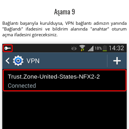
Aşama 9
Bağlantı başarıyla kurulduysa, VPN bağlantı adınızın yanında
"Bağlandı" ifadesini ve bildirim alanında "anahtar" oturum
açma ifadesini göreceksiniz.
Trust.Zone-United-States-NFX2-2