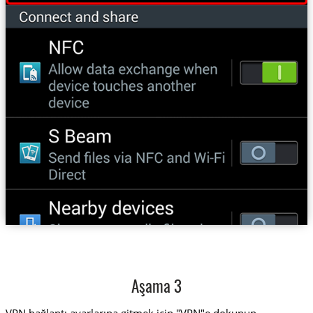
Aşama 3
VPN bağlantı ayarlarına gitmek için "VPN"e dokunun.