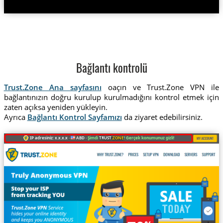
Bağlantı kontrolü
Trust.Zone Ana sayfasını
oaçın ve Trust.Zone VPN ile
bağlantınızın doğru kurulup kurulmadığını kontrol etmek için
zaten açıksa yeniden yükleyin.
Ayrıca
Bağlantı Kontrol Sayfamızı
da ziyaret edebilirsiniz.
IP adresiniz: x.x.x.x ·
ABD ·
Şimdi
TRUST
.ZONE
! Gerçek konumunuz gizli!