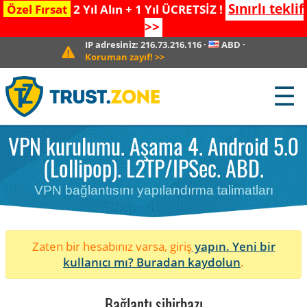
Sınırlı teklif
Özel Fırsat
2 Yıl Alın + 1 Yıl ÜCRETSİZ !
>>
IP adresiniz:
216.73.216.116
·
ABD
·
Koruman zayıf!
>>
☰
VPN kurulumu. Aşama 4. Android 5.0
(Lollipop). L2TP/IPSec. ABD.
VPN bağlantısını yapılandırma talimatları
Zaten bir hesabınız varsa, giriş
yapın. Yeni bir
kullanıcı mı?
Buradan kaydolun
.
Bağlantı sihirbazı