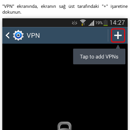
"VPN" ekranında, ekranın sağ üst tarafındaki "+" işaretine
dokunun.