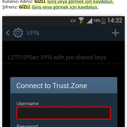
Kullanıcı Adınız:
GİZLİ.
Giriş veya görmek için kaydolun.
Şifreniz:
GİZLİ.
Giriş veya görmek için kaydolun.