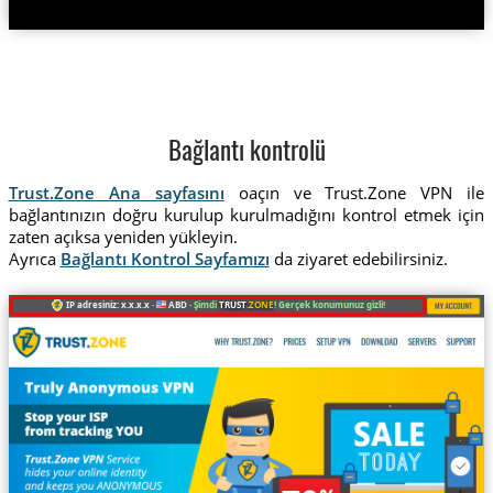
Bağlantı kontrolü
Trust.Zone Ana sayfasını
oaçın ve Trust.Zone VPN ile
bağlantınızın doğru kurulup kurulmadığını kontrol etmek için
zaten açıksa yeniden yükleyin.
Ayrıca
Bağlantı Kontrol Sayfamızı
da ziyaret edebilirsiniz.
IP adresiniz: x.x.x.x ·
ABD ·
Şimdi
TRUST
.ZONE
! Gerçek konumunuz gizli!