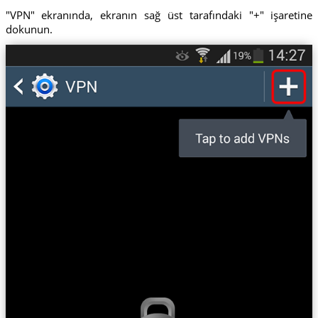
"VPN" ekranında, ekranın sağ üst tarafındaki "+" işaretine
dokunun.