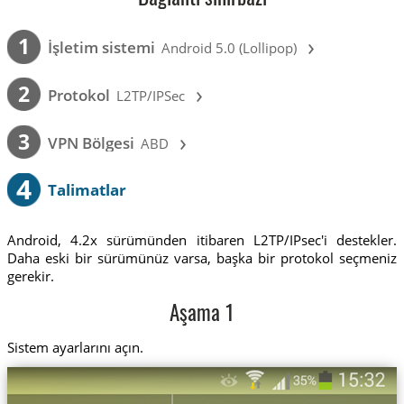
›
1
İşletim sistemi
Android 5.0 (Lollipop)
›
2
Protokol
L2TP/IPSec
›
3
VPN Bölgesi
ABD
4
Talimatlar
Android, 4.2x sürümünden itibaren L2TP/IPsec'i destekler.
Daha eski bir sürümünüz varsa, başka bir protokol seçmeniz
gerekir.
Aşama 1
Sistem ayarlarını açın.