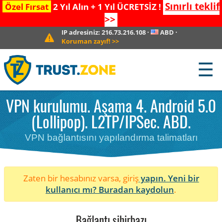
Sınırlı teklif
Özel Fırsat
2 Yıl Alın + 1 Yıl ÜCRETSİZ !
>>
IP adresiniz:
216.73.216.108
·
ABD
·
Koruman zayıf!
>>
☰
VPN kurulumu. Aşama 4. Android 5.0
(Lollipop). L2TP/IPSec. ABD.
VPN bağlantısını yapılandırma talimatları
Zaten bir hesabınız varsa, giriş
yapın. Yeni bir
kullanıcı mı?
Buradan kaydolun
.
Bağlantı sihirbazı