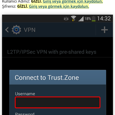
Kullanıcı Adınız:
GİZLİ.
Giriş veya görmek için kaydolun.
Şifreniz:
GİZLİ.
Giriş veya görmek için kaydolun.