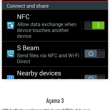
Aşama 3
VPN bağlantı ayarlarına gitmek için "VPN"e dokunun.