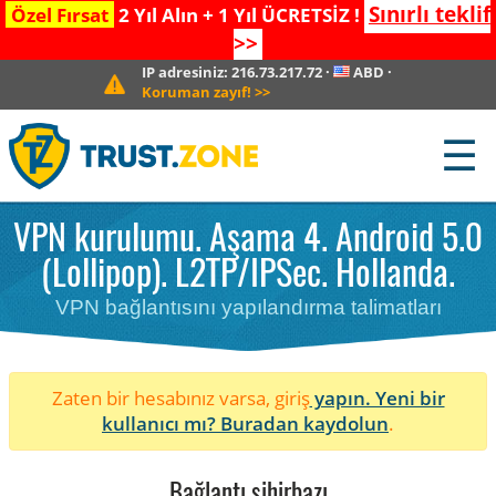
Sınırlı teklif
Özel Fırsat
2 Yıl Alın + 1 Yıl ÜCRETSİZ !
>>
IP adresiniz:
216.73.217.72
·
ABD
·
Koruman zayıf!
>>
☰
VPN kurulumu. Aşama 4. Android 5.0
(Lollipop). L2TP/IPSec. Hollanda.
VPN bağlantısını yapılandırma talimatları
Zaten bir hesabınız varsa, giriş
yapın. Yeni bir
kullanıcı mı?
Buradan kaydolun
.
Bağlantı sihirbazı