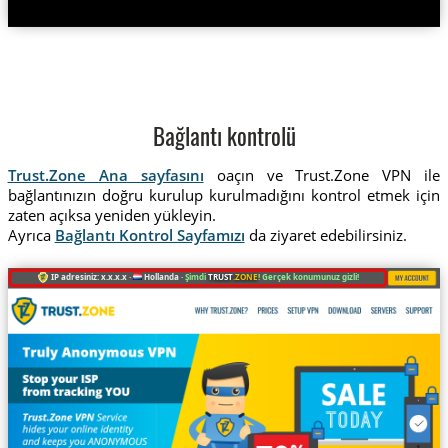
Bağlantı kontrolü
Trust.Zone Ana sayfasını
oaçın ve Trust.Zone VPN ile
bağlantınızın doğru kurulup kurulmadığını kontrol etmek için
zaten açıksa yeniden yükleyin.
Ayrıca
Bağlantı Kontrol Sayfamızı
da ziyaret edebilirsiniz.
IP adresiniz: x.x.x.x ·
Hollanda ·
Şimdi
TRUST
.ZONE
! Gerçek konumunuz gizli!