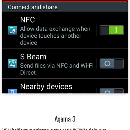
Aşama 3
VPN bağlantı ayarlarına gitmek için "VPN"e dokunun.