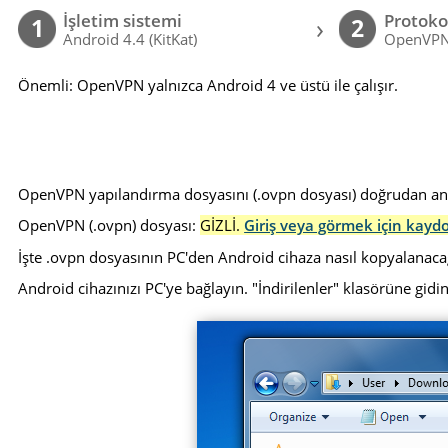
İşletim sistemi
Protoko
›
1
2
Android 4.4 (KitKat)
OpenVP
Önemli: OpenVPN yalnızca Android 4 ve üstü ile çalışır.
OpenVPN yapılandırma dosyasını (.ovpn dosyası) doğrudan andro
OpenVPN (.ovpn) dosyası:
GİZLİ.
Giriş veya görmek için kayd
İşte .ovpn dosyasının PC'den Android cihaza nasıl kopyalanaca
Android cihazınızı PC'ye bağlayın. "İndirilenler" klasörüne gidin