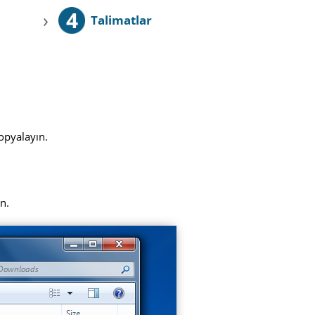
4
›
Talimatlar
opyalayın.
ın.