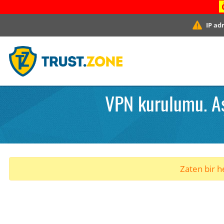
IP ad
VPN kurulumu. Aş
Zaten bir he