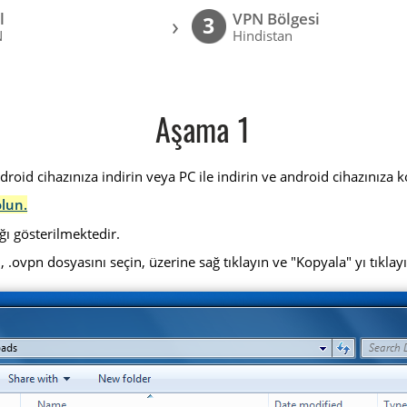
l
VPN Bölgesi
›
3
N
Hindistan
Aşama 1
id cihazınıza indirin veya PC ile indirin ve android cihazınıza k
olun.
ğı gösterilmektedir.
, .ovpn dosyasını seçin, üzerine sağ tıklayın ve "Kopyala" yı tıklay