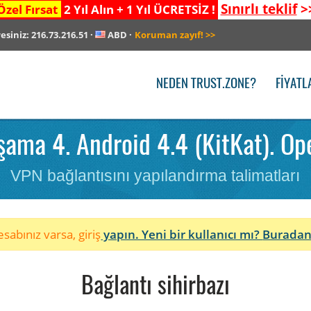
Sınırlı teklif
>
Özel Fırsat
2 Yıl Alın + 1 Yıl ÜCRETSİZ !
resiniz:
216.73.216.51
·
ABD
·
Koruman zayıf!
>>
NEDEN TRUST.ZONE?
FIYATL
ama 4. Android 4.4 (KitKat). Op
VPN bağlantısını yapılandırma talimatları
sabınız varsa, giriş
yapın. Yeni bir kullanıcı mı?
Buradan
Bağlantı sihirbazı