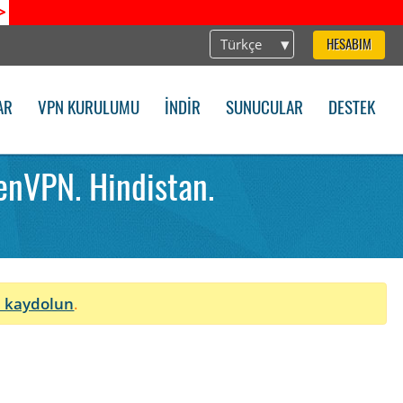
>
Türkçe
HESABIM
AR
VPN KURULUMU
İNDIR
SUNUCULAR
DESTEK
enVPN. Hindistan.
 kaydolun
.