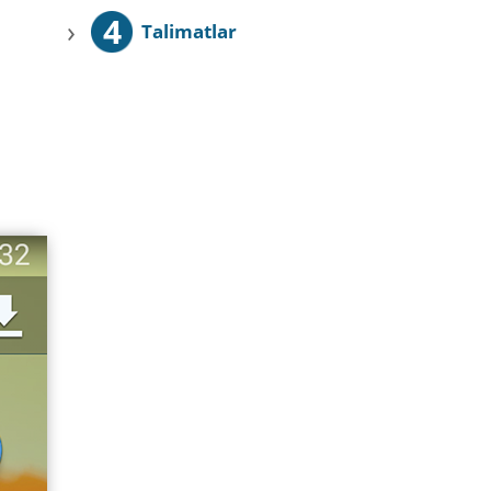
4
›
Talimatlar