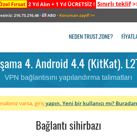
Sınırlı teklif
>
Özel Fırsat
2 Yıl Alın + 1 Yıl ÜCRETSİZ !
resiniz:
216.73.216.46
·
ABD
·
Koruman zayıf!
>>
NEDEN TRUST.ZONE?
FIYATL
ama 4. Android 4.4 (KitKat). L2
VPN bağlantısını yapılandırma talimatları
sabınız varsa, giriş
yapın. Yeni bir kullanıcı mı?
Buradan
Bağlantı sihirbazı