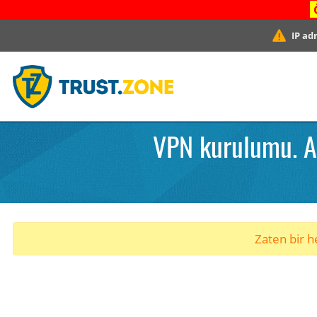
IP ad
VPN kurulumu. Aş
Zaten bir he