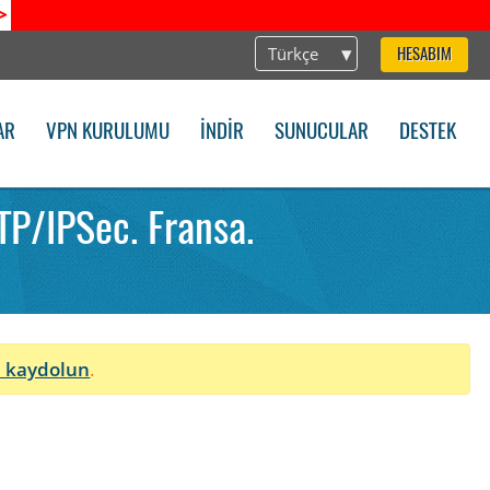
>
Türkçe
HESABIM
AR
VPN KURULUMU
İNDIR
SUNUCULAR
DESTEK
TP/IPSec. Fransa.
 kaydolun
.