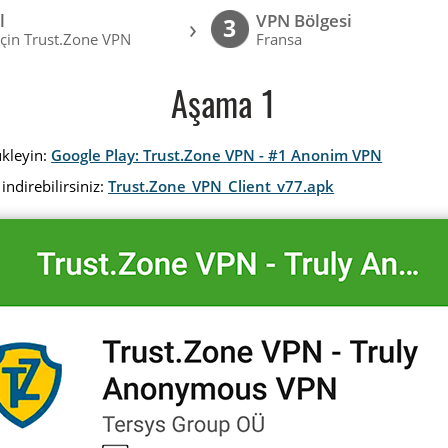
l
VPN Bölgesi
›
3
için Trust.Zone VPN
Fransa
Aşama 1
ükleyin:
Google Play: Trust.Zone VPN - #1 Anonim VPN
indirebilirsiniz:
Trust.Zone_VPN_Client_v77.apk