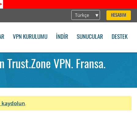
>
Türkçe
HESABIM
AR
VPN KURULUMU
İNDIR
SUNUCULAR
DESTEK
n Trust.Zone VPN. Fransa.
 kaydolun
.