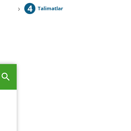
4
›
Talimatlar