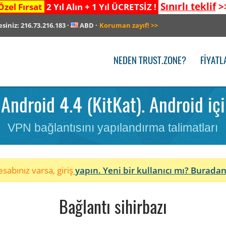
Sınırlı teklif
>
Özel Fırsat
2 Yıl Alın + 1 Yıl ÜCRETSİZ !
esiniz:
216.73.216.183
·
ABD
·
Koruman zayıf!
>>
NEDEN TRUST.ZONE?
FIYATL
ndroid 4.4 (KitKat). Android içi
VPN bağlantısını yapılandırma talimatları
sabınız varsa, giriş
yapın. Yeni bir kullanıcı mı?
Buradan
Bağlantı sihirbazı