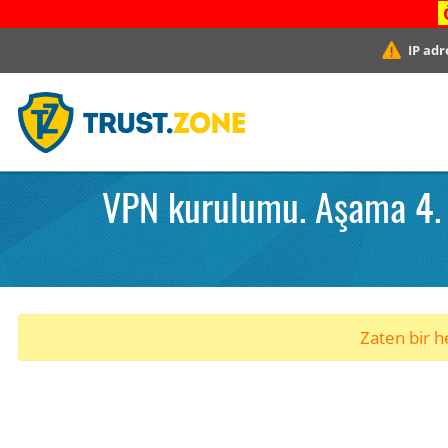
IP adr
VPN kurulumu. Aşama 4. A
Zaten bir he