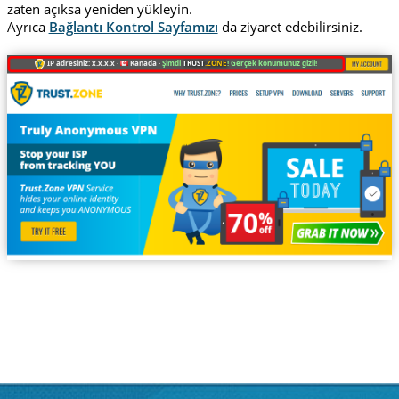
zaten açıksa yeniden yükleyin.
Ayrıca
Bağlantı Kontrol Sayfamızı
da ziyaret edebilirsiniz.
IP adresiniz: x.x.x.x ·
Kanada ·
Şimdi
TRUST
.ZONE
! Gerçek konumunuz gizli!