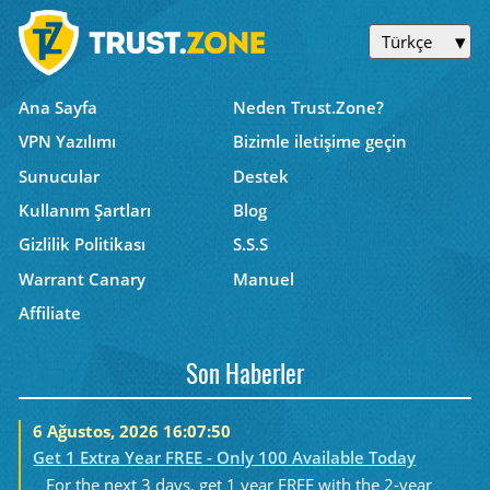
Türkçe
Ana Sayfa
Neden Trust.Zone?
VPN Yazılımı
Bizimle iletişime geçin
Sunucular
Destek
Kullanım Şartları
Blog
Gizlilik Politikası
S.S.S
Warrant Canary
Manuel
Affiliate
Son Haberler
6 Ağustos, 2026 16:07:50
Get 1 Extra Year FREE - Only 100 Available Today
For the next 3 days, get 1 year FREE with the 2-year