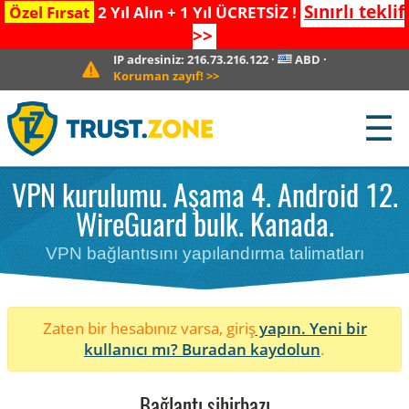
Sınırlı teklif
Özel Fırsat
2 Yıl Alın + 1 Yıl ÜCRETSİZ !
>>
IP adresiniz:
216.73.216.122
·
ABD
·
Koruman zayıf!
>>
☰
VPN kurulumu. Aşama 4. Android 12.
WireGuard bulk. Kanada.
VPN bağlantısını yapılandırma talimatları
Zaten bir hesabınız varsa, giriş
yapın. Yeni bir
kullanıcı mı?
Buradan kaydolun
.
Bağlantı sihirbazı