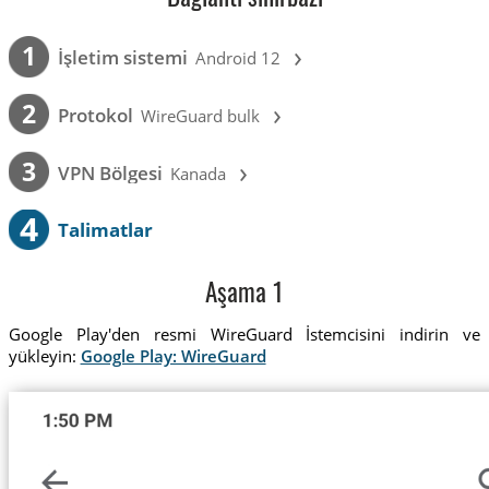
›
1
İşletim sistemi
Android 12
›
2
Protokol
WireGuard bulk
›
3
VPN Bölgesi
Kanada
4
Talimatlar
Aşama 1
Google Play'den resmi WireGuard İstemcisini indirin ve
yükleyin:
Google Play: WireGuard