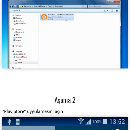
Trust.Zone-United-States-New-York.ovpn
Aşama 2
"Play Store" uygulamasını açın