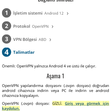
›
1
İşletim sistemi
Android 12
›
2
Protokol
OpenVPN
›
3
VPN Bölgesi
ABD
4
Talimatlar
Önemli: OpenVPN yalnızca Android 4 ve üstü ile çalışır.
Aşama 1
OpenVPN yapılandırma dosyasını (.ovpn dosyası) doğrudan
android cihazınıza indirin veya PC ile indirin ve android
cihazınıza kopyalayın.
OpenVPN (.ovpn) dosyası:
GİZLİ.
Giriş veya görmek için
kaydolun.