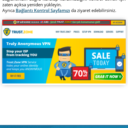
zaten açıksa yeniden yükleyin.
Ayrıca
Bağlantı Kontrol Sayfamızı
da ziyaret edebilirsiniz.
IP adresiniz: x.x.x.x ·
ABD ·
Şimdi
TRUST
.ZONE
! Gerçek konumunuz gizli!