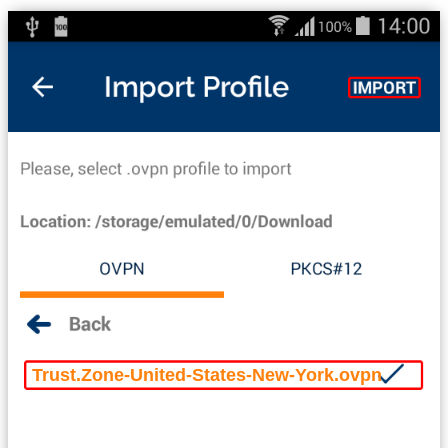
Trust.Zone-United-States-New-York.ovpn