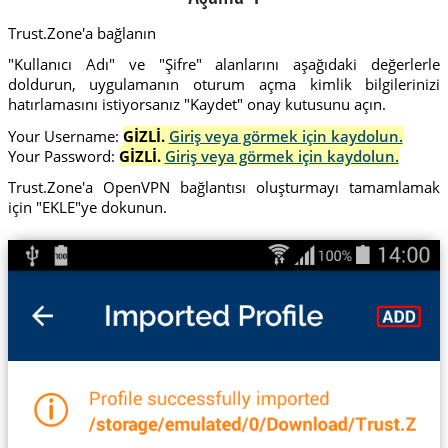
Trust.Zone'a bağlanın
"Kullanıcı Adı" ve "Şifre" alanlarını aşağıdaki değerlerle
doldurun, uygulamanın oturum açma kimlik bilgilerinizi
hatırlamasını istiyorsanız "Kaydet" onay kutusunu açın.
Your Username:
GİZLİ.
Giriş veya görmek için kaydolun.
Your Password:
GİZLİ.
Giriş veya görmek için kaydolun.
Trust.Zone'a OpenVPN bağlantısı oluşturmayı tamamlamak
için "EKLE"ye dokunun.