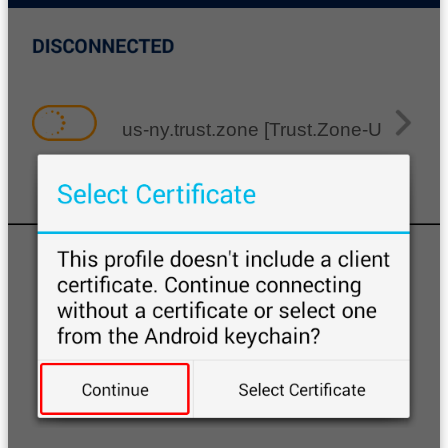
us-ny.trust.zone [Trust.Zone-United-S