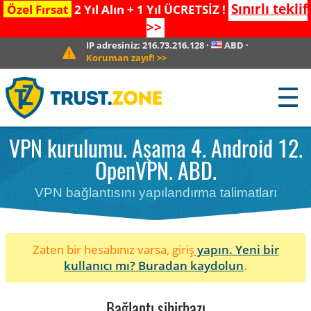
Sınırlı teklif
Özel Fırsat
2 Yıl Alın + 1 Yıl ÜCRETSİZ !
>>
IP adresiniz:
216.73.216.128
·
ABD
·
Koruman zayıf!
>>
☰
VPN kurulumu. Aşama 4. Android 12.
OpenVPN. ABD.
VPN bağlantısını yapılandırma talimatları
Zaten bir hesabınız varsa, giriş
yapın. Yeni bir
kullanıcı mı?
Buradan kaydolun
.
Bağlantı sihirbazı