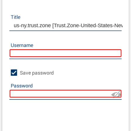
us-ny.trust.zone [Trust.Zone-United-States-New-Yo