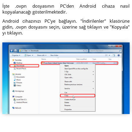
İşte .ovpn dosyasının PC'den Android cihaza nasıl
kopyalanacağı gösterilmektedir.
Android cihazınızı PC'ye bağlayın. "İndirilenler" klasörüne
gidin, .ovpn dosyasını seçin, üzerine sağ tıklayın ve "Kopyala"
yı tıklayın.
Trust.Zone-United-States-New-York.ovpn