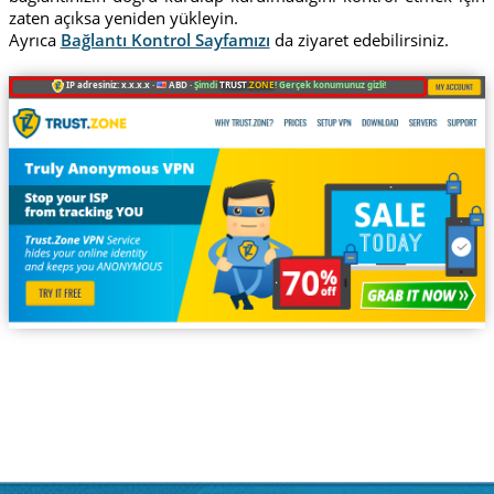
zaten açıksa yeniden yükleyin.
Ayrıca
Bağlantı Kontrol Sayfamızı
da ziyaret edebilirsiniz.
IP adresiniz: x.x.x.x ·
ABD ·
Şimdi
TRUST
.ZONE
! Gerçek konumunuz gizli!