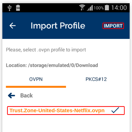
Trust.Zone-United-States-Netflix.ovpn