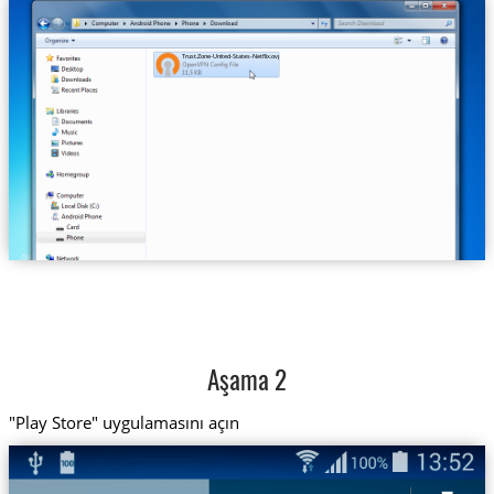
Trust.Zone-United-States-Netflix.ovpn
Aşama 2
"Play Store" uygulamasını açın