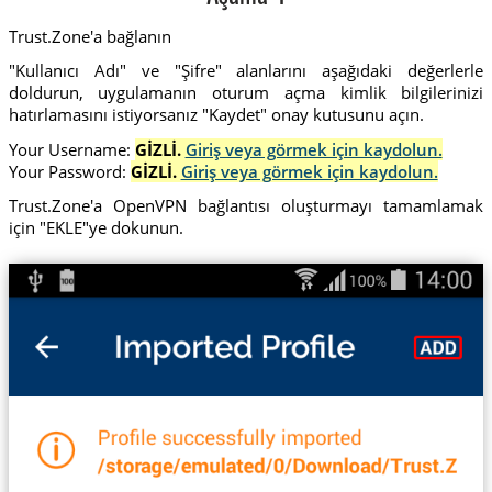
Trust.Zone'a bağlanın
"Kullanıcı Adı" ve "Şifre" alanlarını aşağıdaki değerlerle
doldurun, uygulamanın oturum açma kimlik bilgilerinizi
hatırlamasını istiyorsanız "Kaydet" onay kutusunu açın.
Your Username:
GİZLİ.
Giriş veya görmek için kaydolun.
Your Password:
GİZLİ.
Giriş veya görmek için kaydolun.
Trust.Zone'a OpenVPN bağlantısı oluşturmayı tamamlamak
için "EKLE"ye dokunun.