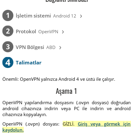
›
1
İşletim sistemi
Android 12
›
2
Protokol
OpenVPN
›
3
VPN Bölgesi
ABD
4
Talimatlar
Önemli: OpenVPN yalnızca Android 4 ve üstü ile çalışır.
Aşama 1
OpenVPN yapılandırma dosyasını (.ovpn dosyası) doğrudan
android cihazınıza indirin veya PC ile indirin ve android
cihazınıza kopyalayın.
OpenVPN (.ovpn) dosyası:
GİZLİ.
Giriş veya görmek için
kaydolun.