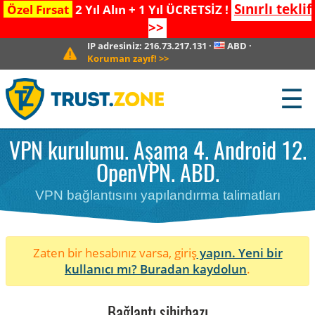
Sınırlı teklif
Özel Fırsat
2 Yıl Alın + 1 Yıl ÜCRETSİZ !
>>
IP adresiniz:
216.73.217.131
·
ABD
·
Koruman zayıf!
>>
☰
VPN kurulumu. Aşama 4. Android 12.
OpenVPN. ABD.
VPN bağlantısını yapılandırma talimatları
Zaten bir hesabınız varsa, giriş
yapın. Yeni bir
kullanıcı mı?
Buradan kaydolun
.
Bağlantı sihirbazı