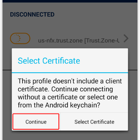
us-nfx.trust.zone [Trust.Zone-United-St