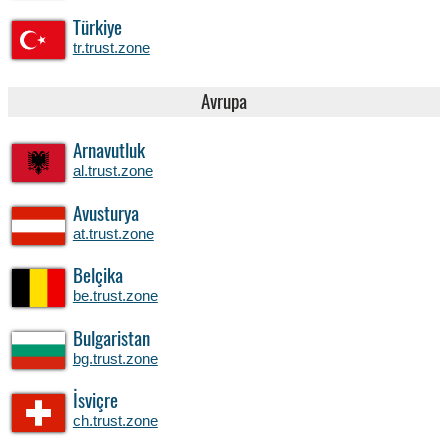
Türkiye
tr.trust.zone
Avrupa
Arnavutluk
al.trust.zone
Avusturya
at.trust.zone
Belçika
be.trust.zone
Bulgaristan
bg.trust.zone
İsviçre
ch.trust.zone