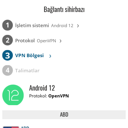
Bağlantı sihirbazı
›
1
İşletim sistemi
Android 12
›
2
Protokol
OpenVPN
3
›
VPN Bölgesi
4
Talimatlar
Android 12
Protokol:
OpenVPN
ABD