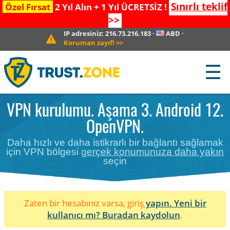
Sınırlı teklif
Özel Fırsat
2 Yıl Alın + 1 Yıl ÜCRETSİZ !
>>
IP adresiniz:
216.73.216.183
·
ABD
·
Koruman zayıf!
>>
☰
VPN kurulumu. Aşama 3. Android 12.
OpenVPN.
Daha hızlı ve daha istikrarlı bir bağlantı sağlamak
için VPN bölgesi
gerçek konumunuza daha yakın
seçin
Zaten bir hesabınız varsa, giriş
yapın. Yeni bir
kullanıcı mı?
Buradan kaydolun
.