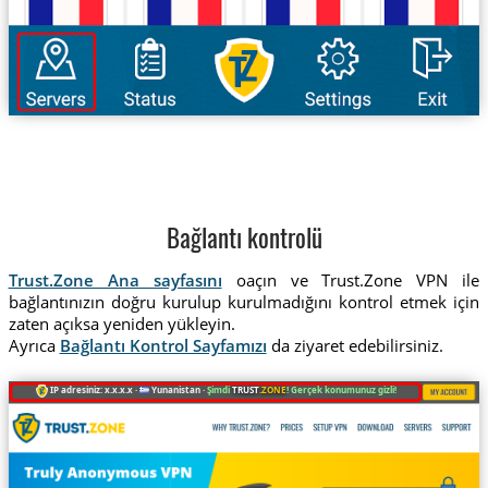
Bağlantı kontrolü
Trust.Zone Ana sayfasını
oaçın ve Trust.Zone VPN ile
bağlantınızın doğru kurulup kurulmadığını kontrol etmek için
zaten açıksa yeniden yükleyin.
Ayrıca
Bağlantı Kontrol Sayfamızı
da ziyaret edebilirsiniz.
IP adresiniz: x.x.x.x ·
Yunanistan ·
Şimdi
TRUST
.ZONE
! Gerçek konumunuz gizli!