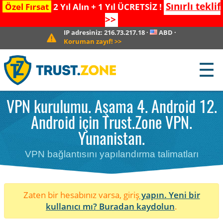
Sınırlı teklif
Özel Fırsat
2 Yıl Alın + 1 Yıl ÜCRETSİZ !
>>
IP adresiniz:
216.73.217.18
·
ABD
·
Koruman zayıf!
>>
☰
VPN kurulumu. Aşama 4. Android 12.
Android için Trust.Zone VPN.
Yunanistan.
VPN bağlantısını yapılandırma talimatları
Zaten bir hesabınız varsa, giriş
yapın. Yeni bir
kullanıcı mı?
Buradan kaydolun
.