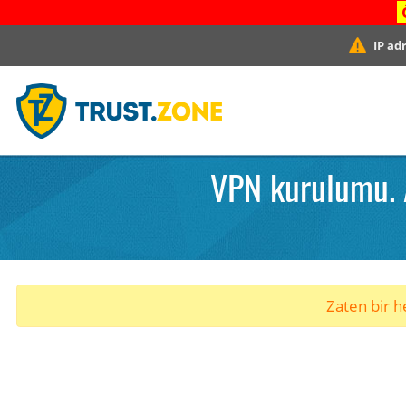
IP ad
VPN kurulumu. 
Zaten bir he