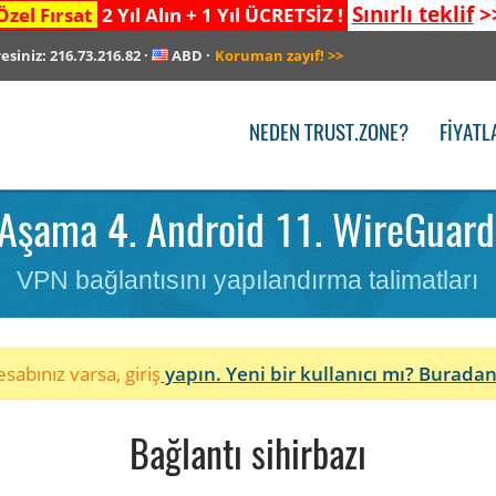
Sınırlı teklif
>
Özel Fırsat
2 Yıl Alın + 1 Yıl ÜCRETSİZ !
resiniz:
216.73.216.82
·
ABD
·
Koruman zayıf!
>>
NEDEN TRUST.ZONE?
FIYATL
Aşama 4. Android 11. WireGuard
VPN bağlantısını yapılandırma talimatları
sabınız varsa, giriş
yapın. Yeni bir kullanıcı mı?
Buradan
Bağlantı sihirbazı