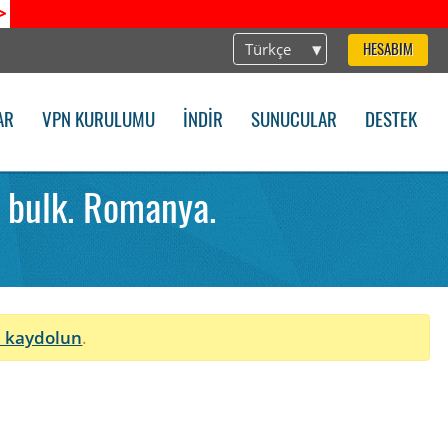
>
Türkçe
HESABIM
AR
VPN KURULUMU
İNDIR
SUNUCULAR
DESTEK
 bulk. Romanya.
 kaydolun
.