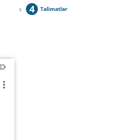
4
›
Talimatlar