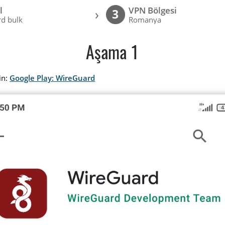
l
VPN Bölgesi
›
3
d bulk
Romanya
Aşama 1
in:
Google Play: WireGuard