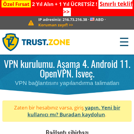
Sınırlı teklif
Özel Fırsat
2 Yıl Alın + 1 Yıl ÜCRETSİZ !
>>
IP adresiniz:
216.73.216.38
·
ABD
·
Koruman zayıf!
>>
☰
VPN kurulumu. Aşama 4. Android 11.
OpenVPN. İsveç.
VPN bağlantısını yapılandırma talimatları
Zaten bir hesabınız varsa, giriş
yapın. Yeni bir
kullanıcı mı?
Buradan kaydolun
.
Bağlantı sihirbazı