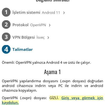
›
1
İşletim sistemi
Android 11
›
2
Protokol
OpenVPN
›
3
VPN Bölgesi
İsveç
4
Talimatlar
Önemli: OpenVPN yalnızca Android 4 ve üstü ile çalışır.
Aşama 1
OpenVPN yapılandırma dosyasını (.ovpn dosyası) doğrudan
android cihazınıza indirin veya PC ile indirin ve android
cihazınıza kopyalayın.
OpenVPN (.ovpn) dosyası:
GİZLİ.
Giriş veya görmek için
kaydolun.