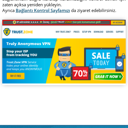
zaten açıksa yeniden yükleyin.
Ayrıca
Bağlantı Kontrol Sayfamızı
da ziyaret edebilirsiniz.
IP adresiniz: x.x.x.x ·
İsveç ·
Şimdi
TRUST
.ZONE
! Gerçek konumunuz gizli!