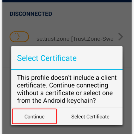
se.trust.zone [Trust.Zone-Sweden]