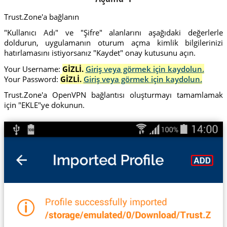
Trust.Zone'a bağlanın
"Kullanıcı Adı" ve "Şifre" alanlarını aşağıdaki değerlerle
doldurun, uygulamanın oturum açma kimlik bilgilerinizi
hatırlamasını istiyorsanız "Kaydet" onay kutusunu açın.
Your Username:
GİZLİ.
Giriş veya görmek için kaydolun.
Your Password:
GİZLİ.
Giriş veya görmek için kaydolun.
Trust.Zone'a OpenVPN bağlantısı oluşturmayı tamamlamak
için "EKLE"ye dokunun.