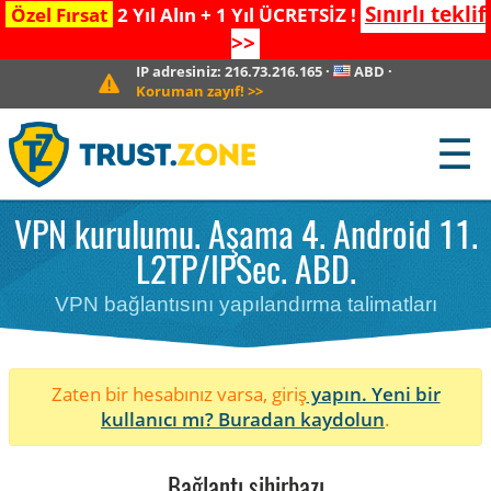
Sınırlı teklif
Özel Fırsat
2 Yıl Alın + 1 Yıl ÜCRETSİZ !
>>
IP adresiniz:
216.73.216.165
·
ABD
·
Koruman zayıf!
>>
☰
VPN kurulumu. Aşama 4. Android 11.
L2TP/IPSec. ABD.
VPN bağlantısını yapılandırma talimatları
Zaten bir hesabınız varsa, giriş
yapın. Yeni bir
kullanıcı mı?
Buradan kaydolun
.
Bağlantı sihirbazı