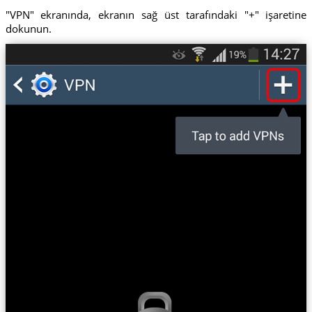
"VPN" ekranında, ekranın sağ üst tarafındaki "+" işaretine
dokunun.