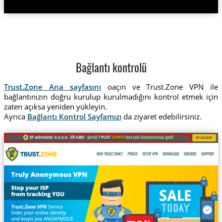
Bağlantı kontrolü
Trust.Zone Ana sayfasını
oaçın ve Trust.Zone VPN ile
bağlantınızın doğru kurulup kurulmadığını kontrol etmek için
zaten açıksa yeniden yükleyin.
Ayrıca
Bağlantı Kontrol Sayfamızı
da ziyaret edebilirsiniz.
IP adresiniz: x.x.x.x ·
ABD ·
Şimdi
TRUST
.ZONE
! Gerçek konumunuz gizli!