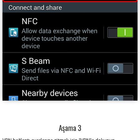
Aşama 3
VPN bağlantı ayarlarına gitmek için "VPN"e dokunun.