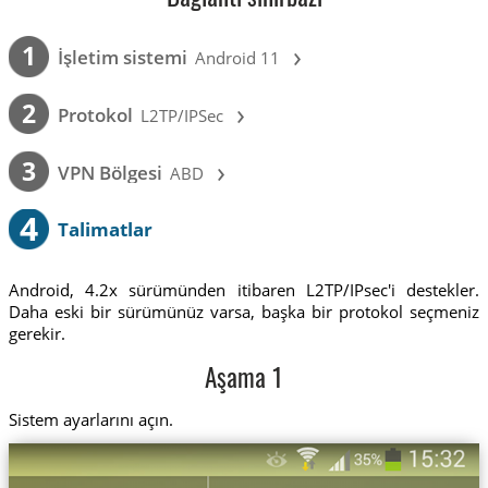
›
1
İşletim sistemi
Android 11
›
2
Protokol
L2TP/IPSec
›
3
VPN Bölgesi
ABD
4
Talimatlar
Android, 4.2x sürümünden itibaren L2TP/IPsec'i destekler.
Daha eski bir sürümünüz varsa, başka bir protokol seçmeniz
gerekir.
Aşama 1
Sistem ayarlarını açın.