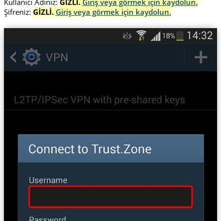
Kullanıcı Adınız:
GİZLİ.
Giriş veya görmek için kaydolun.
Şifreniz:
GİZLİ.
Giriş veya görmek için kaydolun.