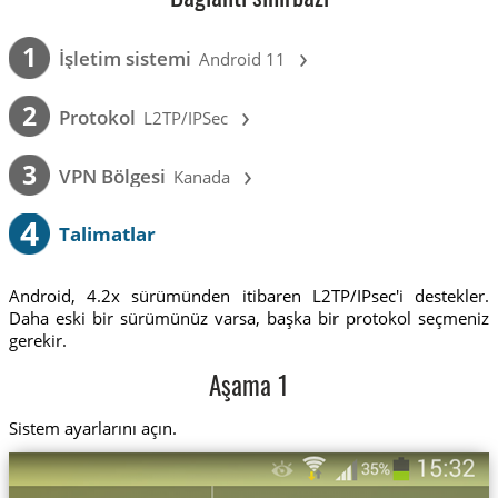
›
1
İşletim sistemi
Android 11
›
2
Protokol
L2TP/IPSec
›
3
VPN Bölgesi
Kanada
4
Talimatlar
Android, 4.2x sürümünden itibaren L2TP/IPsec'i destekler.
Daha eski bir sürümünüz varsa, başka bir protokol seçmeniz
gerekir.
Aşama 1
Sistem ayarlarını açın.