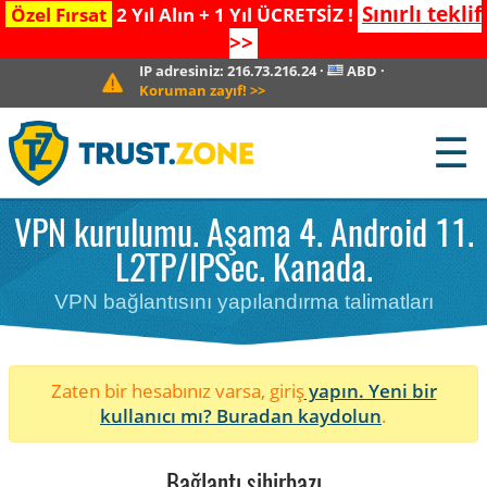
Sınırlı teklif
Özel Fırsat
2 Yıl Alın + 1 Yıl ÜCRETSİZ !
>>
IP adresiniz:
216.73.216.24
·
ABD
·
Koruman zayıf!
>>
☰
VPN kurulumu. Aşama 4. Android 11.
L2TP/IPSec. Kanada.
VPN bağlantısını yapılandırma talimatları
Zaten bir hesabınız varsa, giriş
yapın. Yeni bir
kullanıcı mı?
Buradan kaydolun
.
Bağlantı sihirbazı