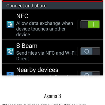
Aşama 3
VPN bağlantı ayarlarına gitmek için "VPN"e dokunun.