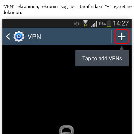
"VPN" ekranında, ekranın sağ üst tarafındaki "+" işaretine
dokunun.