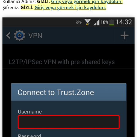
Kullanıcı Adınız:
GİZLİ.
Giriş veya görmek için kaydolun.
Şifreniz:
GİZLİ.
Giriş veya görmek için kaydolun.