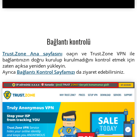
Bağlantı kontrolü
Trust.Zone Ana sayfasını
oaçın ve Trust.Zone VPN ile
bağlantınızın doğru kurulup kurulmadığını kontrol etmek için
zaten açıksa yeniden yükleyin.
Ayrıca
Bağlantı Kontrol Sayfamızı
da ziyaret edebilirsiniz.
IP adresiniz: x.x.x.x ·
Kanada ·
Şimdi
TRUST
.ZONE
! Gerçek konumunuz gizli!