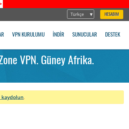
>
Türkçe
HESABIM
AR
VPN KURULUMU
İNDIR
SUNUCULAR
DESTEK
Zone VPN. Güney Afrika.
 kaydolun
.