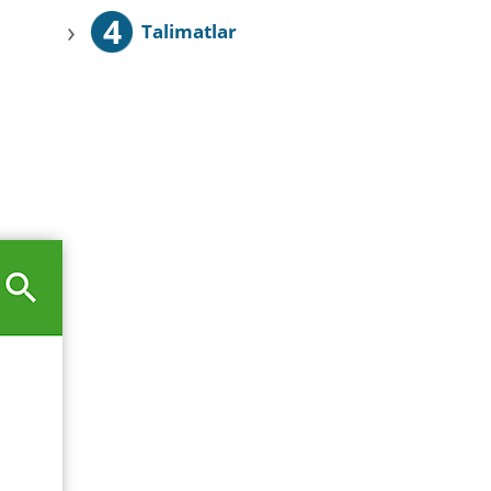
4
›
Talimatlar