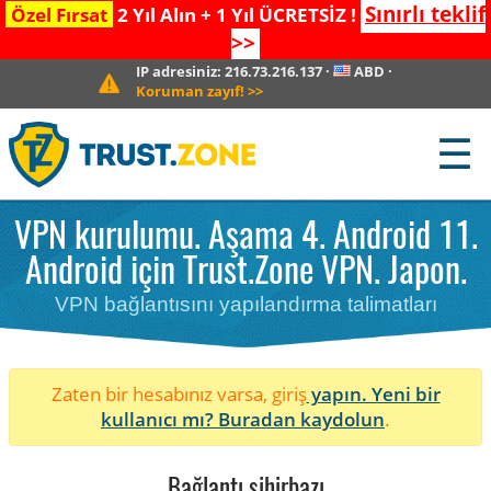
Sınırlı teklif
Özel Fırsat
2 Yıl Alın + 1 Yıl ÜCRETSİZ !
>>
IP adresiniz:
216.73.216.137
·
ABD
·
Koruman zayıf!
>>
☰
VPN kurulumu. Aşama 4. Android 11.
Android için Trust.Zone VPN. Japon.
VPN bağlantısını yapılandırma talimatları
Zaten bir hesabınız varsa, giriş
yapın. Yeni bir
kullanıcı mı?
Buradan kaydolun
.
Bağlantı sihirbazı