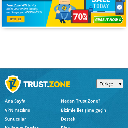
Türkçe
Ana Sayfa
Neden Trust.Zone?
VPN Yazılımı
Bizimle iletişime geçin
Sunucular
Destek
Kullanım Şartları
Blog