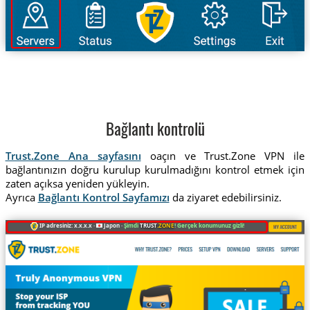
Bağlantı kontrolü
Trust.Zone Ana sayfasını
oaçın ve Trust.Zone VPN ile
bağlantınızın doğru kurulup kurulmadığını kontrol etmek için
zaten açıksa yeniden yükleyin.
Ayrıca
Bağlantı Kontrol Sayfamızı
da ziyaret edebilirsiniz.
IP adresiniz: x.x.x.x ·
Japon ·
Şimdi
TRUST
.ZONE
! Gerçek konumunuz gizli!