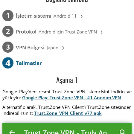
›
1
İşletim sistemi
Android 11
›
2
Protokol
Android için Trust.Zone VPN
›
3
VPN Bölgesi
Japon
4
Talimatlar
Aşama 1
Google Play'den resmi Trust.Zone VPN İstemcisini indirin ve
yükleyin:
Google Play: Trust.Zone VPN - #1 Anonim VPN
Alternatif olarak, Trust.Zone VPN Cilent'i Trust.Zone sitesinden
indirebilirsiniz:
Trust.Zone_VPN_Client_v77.apk