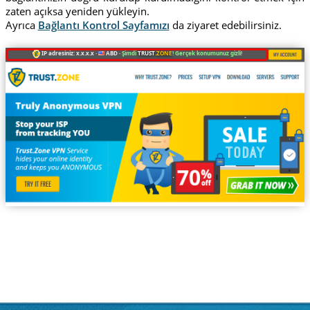
zaten açıksa yeniden yükleyin.
Ayrıca
Bağlantı Kontrol Sayfamızı
da ziyaret edebilirsiniz.
IP adresiniz: x.x.x.x ·
ABD ·
Şimdi
TRUST
.ZONE
! Gerçek konumunuz gizli!