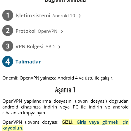
›
1
İşletim sistemi
Android 10
›
2
Protokol
OpenVPN
›
3
VPN Bölgesi
ABD
4
Talimatlar
Önemli: OpenVPN yalnızca Android 4 ve üstü ile çalışır.
Aşama 1
OpenVPN yapılandırma dosyasını (.ovpn dosyası) doğrudan
android cihazınıza indirin veya PC ile indirin ve android
cihazınıza kopyalayın.
OpenVPN (.ovpn) dosyası:
GİZLİ.
Giriş veya görmek için
kaydolun.