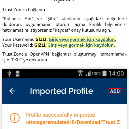
Trust.Zone'a bağlanın
"Kullanıcı Adı" ve "Şifre" alanlarını aşağıdaki değerlerle
doldurun, uygulamanın oturum açma kimlik bilgilerinizi
hatırlamasını istiyorsanız "Kaydet" onay kutusunu açın.
Your Username:
GİZLİ.
Giriş veya görmek için kaydolun.
Your Password:
GİZLİ.
Giriş veya görmek için kaydolun.
Trust.Zone'a OpenVPN bağlantısı oluşturmayı tamamlamak
için "EKLE"ye dokunun.