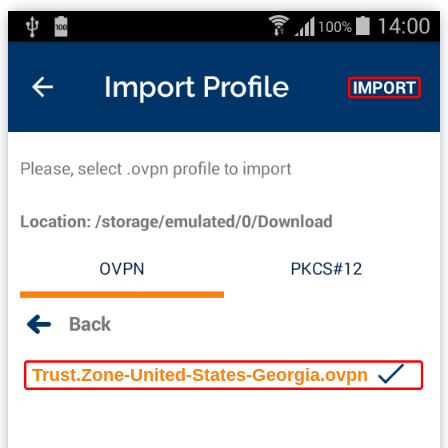
Trust.Zone-United-States-Georgia.ovpn