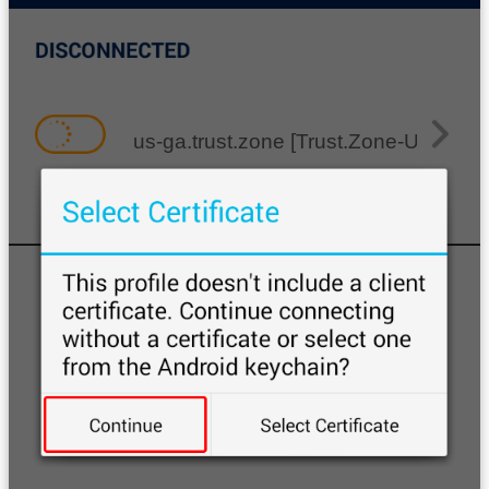
us-ga.trust.zone [Trust.Zone-United-S