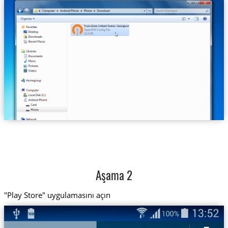
Trust.Zone-United-States-Georgia.ovpn
Aşama 2
"Play Store" uygulamasını açın