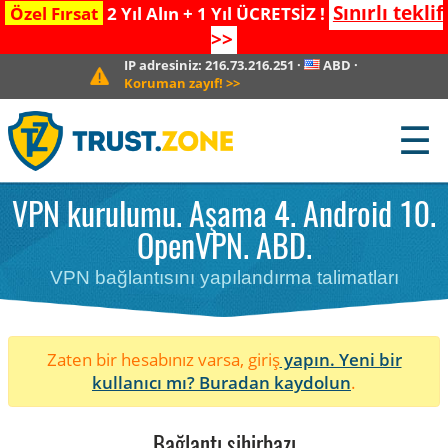
Sınırlı teklif
Özel Fırsat
2 Yıl Alın + 1 Yıl ÜCRETSİZ !
>>
IP adresiniz:
216.73.216.251
·
ABD
·
Koruman zayıf!
>>
☰
VPN kurulumu. Aşama 4. Android 10.
OpenVPN. ABD.
VPN bağlantısını yapılandırma talimatları
Zaten bir hesabınız varsa, giriş
yapın. Yeni bir
kullanıcı mı?
Buradan kaydolun
.
Bağlantı sihirbazı