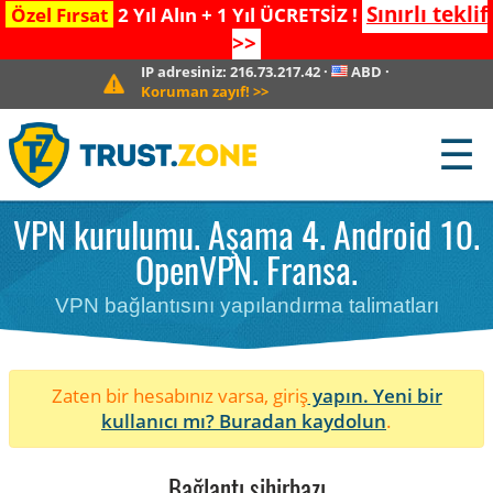
Sınırlı teklif
Özel Fırsat
2 Yıl Alın + 1 Yıl ÜCRETSİZ !
>>
IP adresiniz:
216.73.217.42
·
ABD
·
Koruman zayıf!
>>
☰
VPN kurulumu. Aşama 4. Android 10.
OpenVPN. Fransa.
VPN bağlantısını yapılandırma talimatları
Zaten bir hesabınız varsa, giriş
yapın. Yeni bir
kullanıcı mı?
Buradan kaydolun
.
Bağlantı sihirbazı