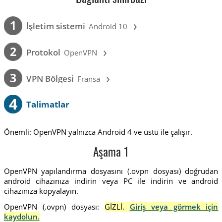
›
1
İşletim sistemi
Android 10
›
2
Protokol
OpenVPN
›
3
VPN Bölgesi
Fransa
4
Talimatlar
Önemli: OpenVPN yalnızca Android 4 ve üstü ile çalışır.
Aşama 1
OpenVPN yapılandırma dosyasını (.ovpn dosyası) doğrudan
android cihazınıza indirin veya PC ile indirin ve android
cihazınıza kopyalayın.
OpenVPN (.ovpn) dosyası:
GİZLİ.
Giriş veya görmek için
kaydolun.