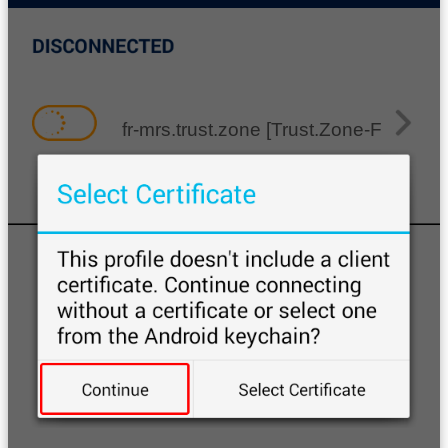
fr-mrs.trust.zone [Trust.Zone-France-M