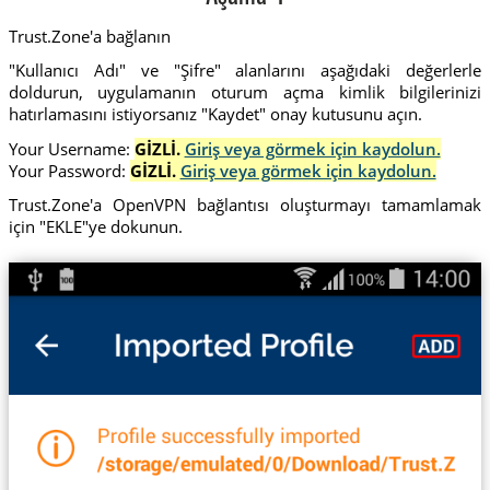
Trust.Zone'a bağlanın
"Kullanıcı Adı" ve "Şifre" alanlarını aşağıdaki değerlerle
doldurun, uygulamanın oturum açma kimlik bilgilerinizi
hatırlamasını istiyorsanız "Kaydet" onay kutusunu açın.
Your Username:
GİZLİ.
Giriş veya görmek için kaydolun.
Your Password:
GİZLİ.
Giriş veya görmek için kaydolun.
Trust.Zone'a OpenVPN bağlantısı oluşturmayı tamamlamak
için "EKLE"ye dokunun.