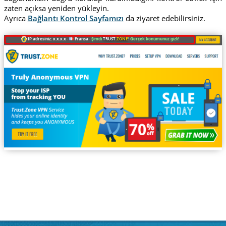
zaten açıksa yeniden yükleyin.
Ayrıca
Bağlantı Kontrol Sayfamızı
da ziyaret edebilirsiniz.
IP adresiniz: x.x.x.x ·
Fransa ·
Şimdi
TRUST
.ZONE
! Gerçek konumunuz gizli!