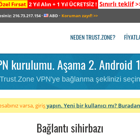
Sınırlı teklif
>
Özel Fırsat
2 Yıl Alın + 1 Yıl ÜCRETSİZ !
esiniz:
216.73.217.154
·
ABD
·
Koruman zayıf!
>>
NEDEN TRUST.ZONE?
FIYATL
PN kurulumu. Aşama 2. Android 1
Trust.Zone VPN'ye bağlanma şeklinizi seçi
sabınız varsa, giriş
yapın. Yeni bir kullanıcı mı?
Buradan
Bağlantı sihirbazı