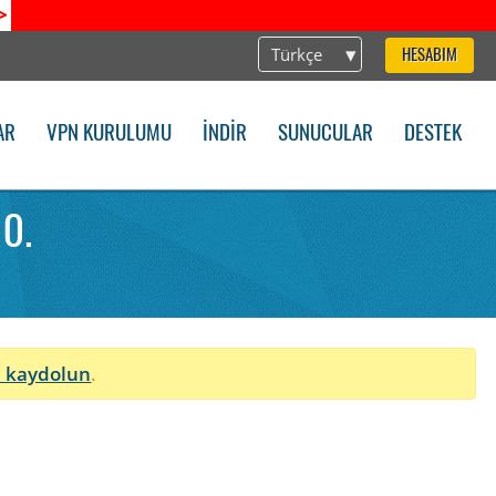
>
Türkçe
HESABIM
AR
VPN KURULUMU
İNDIR
SUNUCULAR
DESTEK
0.
n
 kaydolun
.