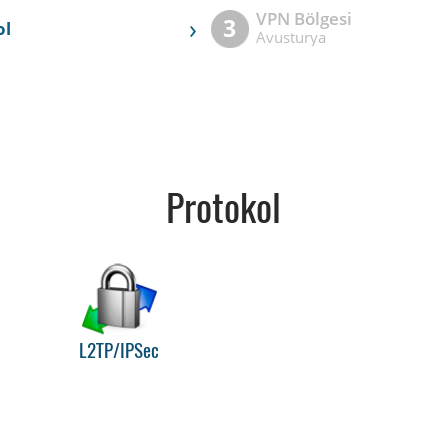
VPN Bölgesi
›
3
ol
Avusturya
Protokol
L2TP/IPSec