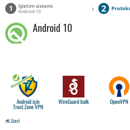
2
İşletim sistemi
›
1
Protok
Android 10
Android 10
Android için
WireGuard bulk
OpenVPN
Trust.Zone VPN
≪ Geri