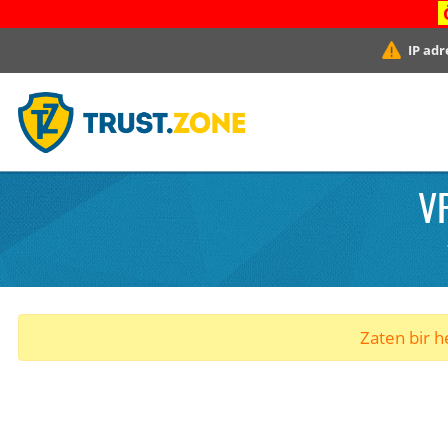
IP adr
V
Zaten bir he