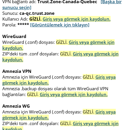
VPN bağlantı adı:
Trust.Zone-Canada-Quebec
[Başka bir
sunucu seçin]
Sunucu:
ca-qc.trust.zone
Kullanıcı Adı:
GİZLİ.
Giriş veya görmek için kaydolun.
Parola:
*****
[Görüntülemek için tıklayın]
WireGuard
WireGuard (.conf) dosyası:
GİZLİ.
Giriş veya görmek için
kaydolun.
ZIP'deki tüm .conf dosyaları:
GİZLİ.
Giriş veya görmek için
kaydolun.
Amnezia VPN
Amnezia için WireGuard (.conf) dosyası:
GİZLİ.
Giriş veya
görmek için kaydolun.
Amnezia .backup dosyası olarak tüm WireGuard VPN
bağlantıları:
GİZLİ.
Giriş veya görmek için kaydolun.
Amnezia WG
Amnezia için WireGuard (.conf) dosyası:
GİZLİ.
Giriş veya
görmek için kaydolun.
ZIP'deki tüm .conf dosyaları:
GİZLİ.
Giriş veya görmek için
kaydolun.