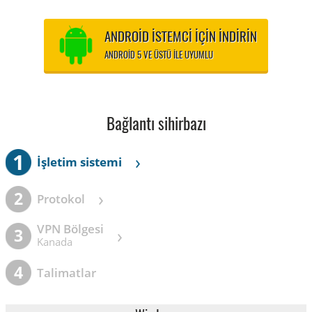
ANDROID ISTEMCI IÇIN INDIRIN
ANDROID 5 VE ÜSTÜ ILE UYUMLU
Bağlantı sihirbazı
1
›
İşletim sistemi
›
2
Protokol
VPN Bölgesi
›
3
Kanada
4
Talimatlar