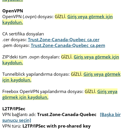
OpenVPN
OpenVPN (.ovpn) dosyası:
GİZLİ.
Giriş veya görmek için
kaydolun.
CA sertifika dosyaları
.cer dosyası:
Trust.Zone-Canada-Quebec_ca.cer
.pem dosyası:
Trust.Zone-Canada-Quebec_ca.pem
ZIP'deki tüm .ovpn dosyaları:
GİZLİ.
Giriş veya görmek için
kaydolun.
Tunnelblick yapılandırma dosyası:
GİZLİ.
Giriş veya görmek
için kaydolun.
Freebox OpenVPN yapılandırma dosyası:
GİZLİ.
Giriş veya
görmek için kaydolun.
L2TP/IPSec
VPN bağlantı adı:
Trust.Zone-Canada-Quebec
[Başka bir
sunucu seçin]
VPN türü:
L2TP/IPSec with pre-shared key