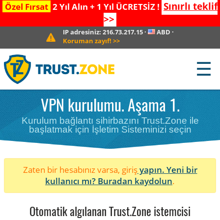
Sınırlı teklif
Özel Fırsat
2 Yıl Alın + 1 Yıl ÜCRETSİZ !
>>
IP adresiniz:
216.73.217.15
·
ABD
·
Koruman zayıf!
>>
☰
VPN kurulumu. Aşama 1.
Kurulum bağlantı sihirbazını Trust.Zone ile
başlatmak için İşletim Sisteminizi seçin
Zaten bir hesabınız varsa, giriş
yapın. Yeni bir
kullanıcı mı?
Buradan kaydolun
.
Otomatik algılanan Trust.Zone istemcisi