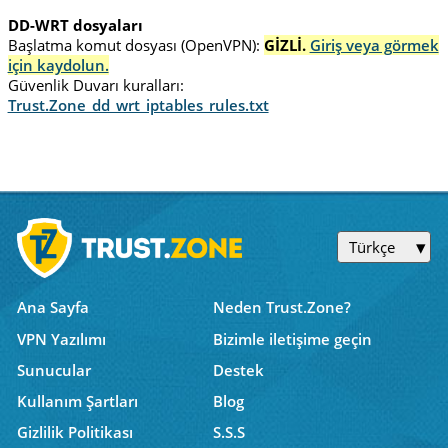
DD-WRT dosyaları
Başlatma komut dosyası (OpenVPN):
GİZLİ.
Giriş veya görmek
için kaydolun.
Güvenlik Duvarı kuralları:
Trust.Zone_dd_wrt_iptables_rules.txt
Türkçe
Ana Sayfa
Neden Trust.Zone?
VPN Yazılımı
Bizimle iletişime geçin
Sunucular
Destek
Kullanım Şartları
Blog
Gizlilik Politikası
S.S.S