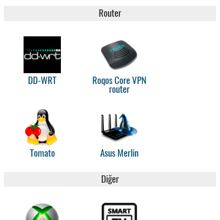
Router
DD-WRT
Roqos Core VPN
router
Tomato
Asus Merlin
Diğer