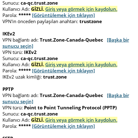
Sunucu:
ca-qc.trust.zone
Kullanıcı Adı:
GİZLİ.
Giriş veya görmek için kaydolun.
Parola:
*****
[Görüntülemek için tıklayın]
VPN'in önceden paylaşılan anahtarı:
trustzone
IKEv2
VPN bağlantı adı:
Trust.Zone-Canada-Quebec
[Başka bir
sunucu seçin]
VPN türü:
IKEv2
Sunucu:
ca-qc.trust.zone
Kullanıcı Adı:
GİZLİ.
Giriş veya görmek için kaydolun.
Parola:
*****
[Görüntülemek için tıklayın]
IKEv2 uzak kimliği:
trust.zone
PPTP
VPN bağlantı adı:
Trust.Zone-Canada-Quebec
[Başka bir
sunucu seçin]
VPN türü:
Point to Point Tunneling Protocol (PPTP)
Sunucu:
ca-qc.trust.zone
Kullanıcı Adı:
GİZLİ.
Giriş veya görmek için kaydolun.
Parola:
*****
[Görüntülemek için tıklayın]