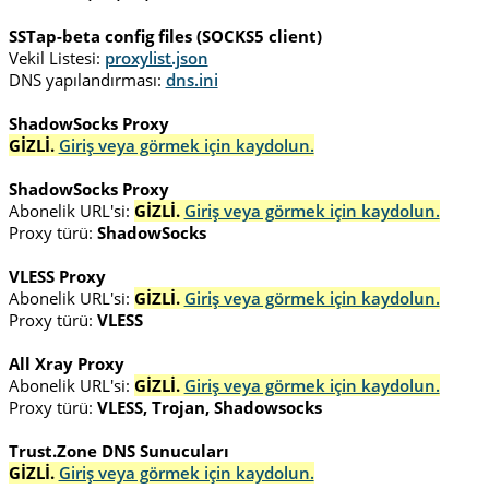
SSTap-beta config files (SOCKS5 client)
Vekil Listesi:
proxylist.json
DNS yapılandırması:
dns.ini
ShadowSocks Proxy
GİZLİ.
Giriş veya görmek için kaydolun.
ShadowSocks Proxy
Abonelik URL'si:
GİZLİ.
Giriş veya görmek için kaydolun.
Proxy türü:
ShadowSocks
VLESS Proxy
Abonelik URL'si:
GİZLİ.
Giriş veya görmek için kaydolun.
Proxy türü:
VLESS
All Xray Proxy
Abonelik URL'si:
GİZLİ.
Giriş veya görmek için kaydolun.
Proxy türü:
VLESS, Trojan, Shadowsocks
Trust.Zone DNS Sunucuları
GİZLİ.
Giriş veya görmek için kaydolun.