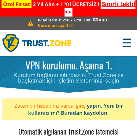
Sınırlı teklif
Özel Fırsat
2 Yıl Alın + 1 Yıl ÜCRETSİZ !
>>
IP adresiniz:
216.73.216.108
·
ABD
·
Koruman zayıf!
>>
☰
VPN kurulumu. Aşama 1.
Kurulum bağlantı sihirbazını Trust.Zone ile
başlatmak için İşletim Sisteminizi seçin
Zaten bir hesabınız varsa, giriş
yapın. Yeni bir
kullanıcı mı?
Buradan kaydolun
.
Otomatik algılanan Trust.Zone istemcisi