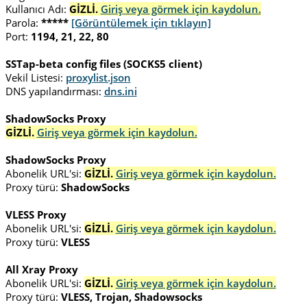
Kullanıcı Adı:
GİZLİ.
Giriş veya görmek için kaydolun.
Parola:
*****
[Görüntülemek için tıklayın]
Port:
1194, 21, 22, 80
SSTap-beta config files (SOCKS5 client)
Vekil Listesi:
proxylist.json
DNS yapılandırması:
dns.ini
ShadowSocks Proxy
GİZLİ.
Giriş veya görmek için kaydolun.
ShadowSocks Proxy
Abonelik URL'si:
GİZLİ.
Giriş veya görmek için kaydolun.
Proxy türü:
ShadowSocks
VLESS Proxy
Abonelik URL'si:
GİZLİ.
Giriş veya görmek için kaydolun.
Proxy türü:
VLESS
All Xray Proxy
Abonelik URL'si:
GİZLİ.
Giriş veya görmek için kaydolun.
Proxy türü:
VLESS, Trojan, Shadowsocks