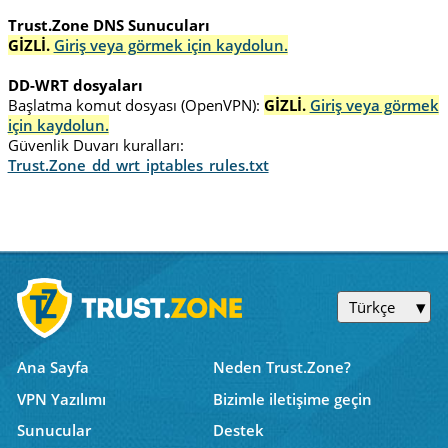
Trust.Zone DNS Sunucuları
GİZLİ.
Giriş veya görmek için kaydolun.
DD-WRT dosyaları
Başlatma komut dosyası (OpenVPN):
GİZLİ.
Giriş veya görmek
için kaydolun.
Güvenlik Duvarı kuralları:
Trust.Zone_dd_wrt_iptables_rules.txt
Türkçe
Ana Sayfa
Neden Trust.Zone?
VPN Yazılımı
Bizimle iletişime geçin
Sunucular
Destek