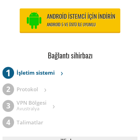
ANDROID ISTEMCI IÇIN INDIRIN
ANDROID 5 VE ÜSTÜ ILE UYUMLU
Bağlantı sihirbazı
1
›
İşletim sistemi
›
2
Protokol
VPN Bölgesi
›
3
Avustralya
4
Talimatlar