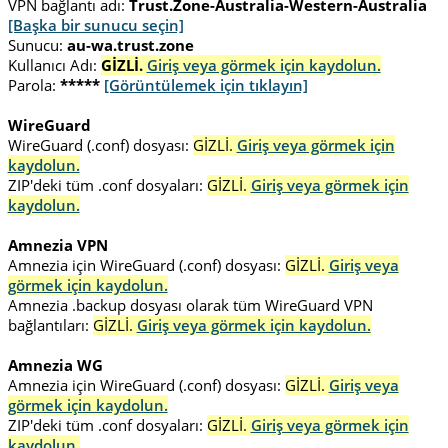
VPN bağlantı adı:
Trust.Zone-Australia-Western-Australia
[Başka bir sunucu seçin]
Sunucu:
au-wa.trust.zone
Kullanıcı Adı:
GİZLİ.
Giriş veya görmek için kaydolun.
Parola:
*****
[Görüntülemek için tıklayın]
WireGuard
WireGuard (.conf) dosyası:
GİZLİ.
Giriş veya görmek için
kaydolun.
ZIP'deki tüm .conf dosyaları:
GİZLİ.
Giriş veya görmek için
kaydolun.
Amnezia VPN
Amnezia için WireGuard (.conf) dosyası:
GİZLİ.
Giriş veya
görmek için kaydolun.
Amnezia .backup dosyası olarak tüm WireGuard VPN
bağlantıları:
GİZLİ.
Giriş veya görmek için kaydolun.
Amnezia WG
Amnezia için WireGuard (.conf) dosyası:
GİZLİ.
Giriş veya
görmek için kaydolun.
ZIP'deki tüm .conf dosyaları:
GİZLİ.
Giriş veya görmek için
kaydolun.