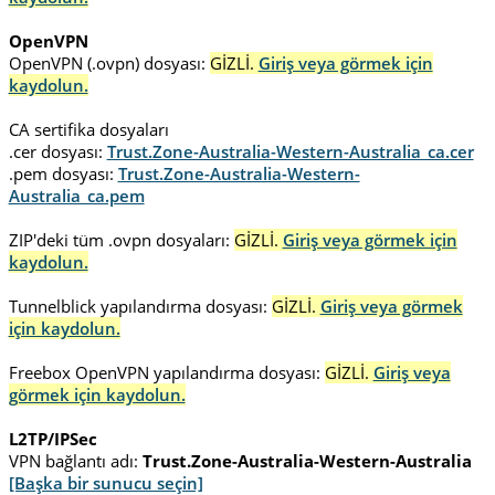
OpenVPN
OpenVPN (.ovpn) dosyası:
GİZLİ.
Giriş veya görmek için
kaydolun.
CA sertifika dosyaları
.cer dosyası:
Trust.Zone-Australia-Western-Australia_ca.cer
.pem dosyası:
Trust.Zone-Australia-Western-
Australia_ca.pem
ZIP'deki tüm .ovpn dosyaları:
GİZLİ.
Giriş veya görmek için
kaydolun.
Tunnelblick yapılandırma dosyası:
GİZLİ.
Giriş veya görmek
için kaydolun.
Freebox OpenVPN yapılandırma dosyası:
GİZLİ.
Giriş veya
görmek için kaydolun.
L2TP/IPSec
VPN bağlantı adı:
Trust.Zone-Australia-Western-Australia
[Başka bir sunucu seçin]