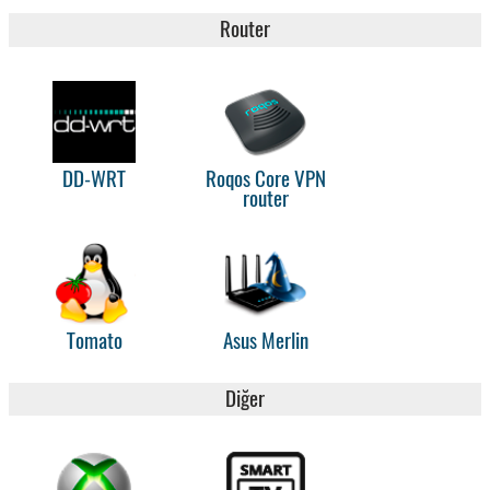
Router
DD-WRT
Roqos Core VPN
router
Tomato
Asus Merlin
Diğer