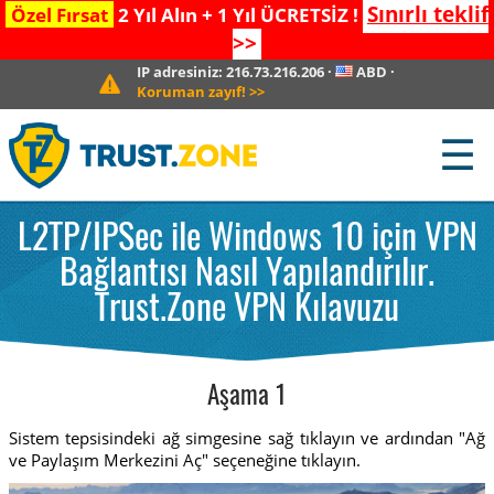
Sınırlı teklif
Özel Fırsat
2 Yıl Alın + 1 Yıl ÜCRETSİZ !
>>
IP adresiniz:
216.73.216.206
·
ABD
·
Koruman zayıf!
>>
☰
L2TP/IPSec ile Windows 10 için VPN
Bağlantısı Nasıl Yapılandırılır.
Trust.Zone VPN Kılavuzu
Aşama 1
Sistem tepsisindeki ağ simgesine sağ tıklayın ve ardından "Ağ
ve Paylaşım Merkezini Aç" seçeneğine tıklayın.