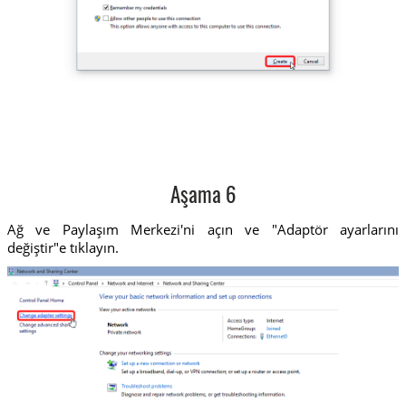
Aşama 6
Ağ ve Paylaşım Merkezi'ni açın ve "Adaptör ayarlarını
değiştir"e tıklayın.