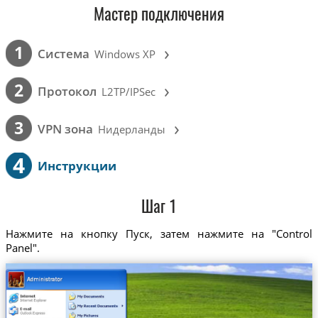
Мастер подключения
›
1
Cистема
Windows XP
›
2
Протокол
L2TP/IPSec
›
3
VPN зона
Нидерланды
4
Инструкции
Шаг 1
Нажмите на кнопку Пуск, затем нажмите на "Control
Panel".