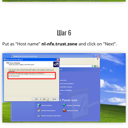
Шаг 6
Put as "Host name"
nl-nfx.trust.zone
and click on "Next".
nl-nfx.trust.zone