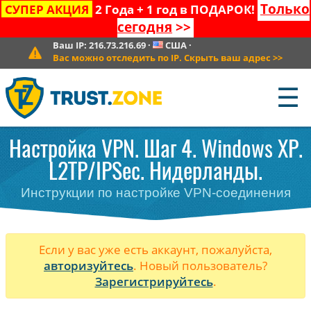
Только
СУПЕР АКЦИЯ
2 Года + 1 год в ПОДАРОК!
сегодня
>>
Ваш IP:
216.73.216.69
·
США
·
Вас можно отследить по IP. Скрыть ваш адрес
>>
☰
Настройка VPN. Шаг 4. Windows XP.
L2TP/IPSec. Нидерланды.
Инструкции по настройке VPN-соединения
Если у вас уже есть аккаунт, пожалуйста,
авторизуйтесь
. Новый пользователь?
Зарегистрируйтесь
.