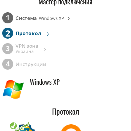
Мастер подключения
›
1
Cистема
Windows XP
2
›
Протокол
VPN зона
›
3
Украина
4
Инструкции
Windows XP
Протокол