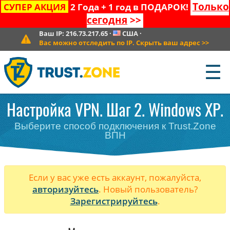
Только
СУПЕР АКЦИЯ
2 Года + 1 год в ПОДАРОК!
сегодня
>>
Ваш IP:
216.73.217.65
·
США
·
Вас можно отследить по IP. Скрыть ваш адрес
>>
☰
Настройка VPN. Шаг 2. Windows XP.
Выберите способ подключения к Trust.Zone
ВПН
Если у вас уже есть аккаунт, пожалуйста,
авторизуйтесь
. Новый пользователь?
Зарегистрируйтесь
.