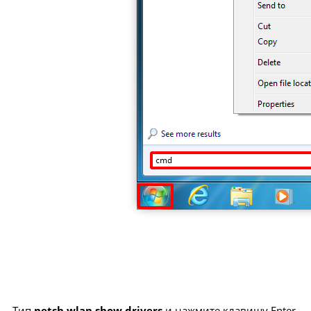
Тип
netsh wlan show drivers
и нажмите клавишу Enter.