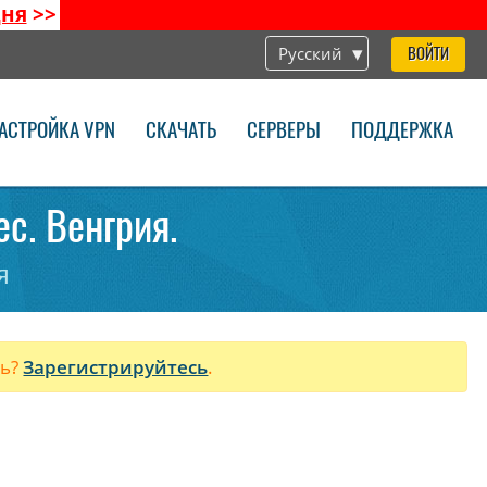
дня
>>
Русский
ВОЙТИ
АСТРОЙКА VPN
СКАЧАТЬ
СЕРВЕРЫ
ПОДДЕРЖКА
c. Венгрия.
я
ль?
Зарегистрируйтесь
.