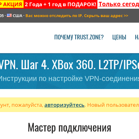
Только сего
Р АКЦИЯ
2 Года + 1 год в ПОДАРОК!
05
·
США
·
Вас можно отследить по IP. Скрыть ваш адрес
>>
ПОЧЕМУ TRUST.ZONE?
ЦЕНЫ
Н
VPN. Шаг 4. XBox 360. L2TP/IPSe
Инструкции по настройке VPN-соединени
аунт, пожалуйста,
авторизуйтесь
. Новый пользовате
Мастер подключения