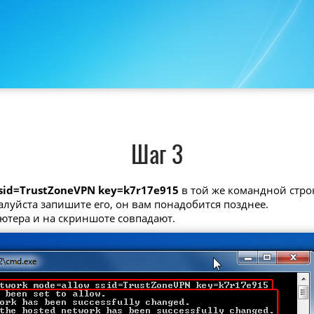
Шаг 3
ssid=TrustZoneVPN key=k7r17e915
в той же командной стро
алуйста запишите его, он вам понадобится позднее.
ьютера и на скриншоте совпадают.