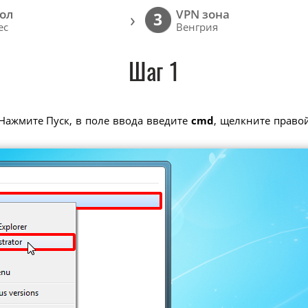
ол
VPN зона
›
3
ec
Венгрия
Шаг 1
Нажмите Пуск, в поле ввода введите
cmd
, щелкните прав