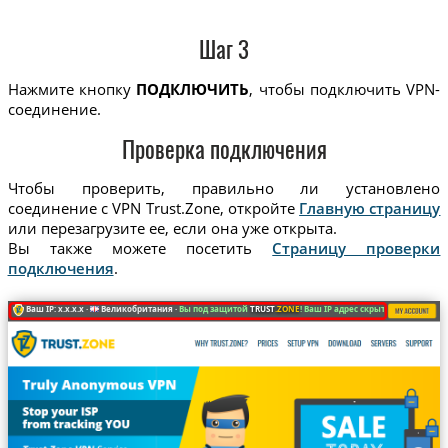
Шаг 3
Нажмите кнопку
ПОДКЛЮЧИТЬ
, чтобы подключить VPN-
соединение.
Проверка подключения
Чтобы проверить, правильно ли установлено
соединение с VPN Trust.Zone, откройте
Главную страницу
или перезагрузите ее, если она уже открыта.
Вы также можете посетить
Страницу проверки
подключения
.
Ваш IP: x.x.x.x ·
Великобритания ·
Вы под защитой
TRUST
.ZONE
! Ваш IP адрес скрыт!