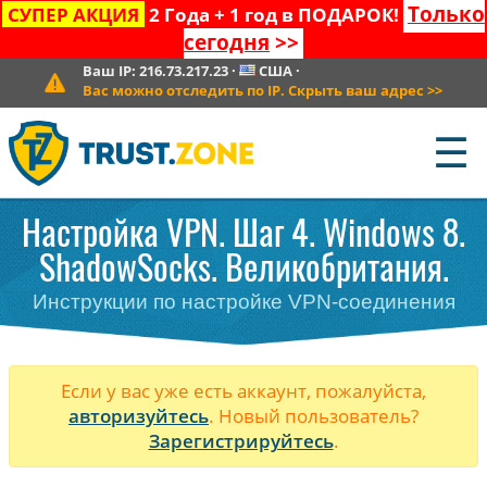
Только
СУПЕР АКЦИЯ
2 Года + 1 год в ПОДАРОК!
сегодня
>>
Ваш IP:
216.73.217.23
·
США
·
Вас можно отследить по IP. Скрыть ваш адрес
>>
☰
Настройка VPN. Шаг 4. Windows 8.
ShadowSocks. Великобритания.
Инструкции по настройке VPN-соединения
Если у вас уже есть аккаунт, пожалуйста,
авторизуйтесь
. Новый пользователь?
Зарегистрируйтесь
.