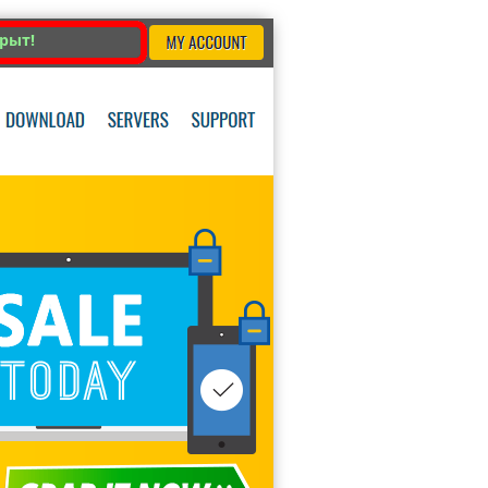
крыт!