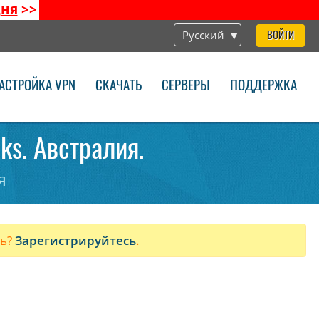
дня
>>
Русский
ВОЙТИ
АСТРОЙКА VPN
СКАЧАТЬ
СЕРВЕРЫ
ПОДДЕРЖКА
ks. Австралия.
я
ль?
Зарегистрируйтесь
.