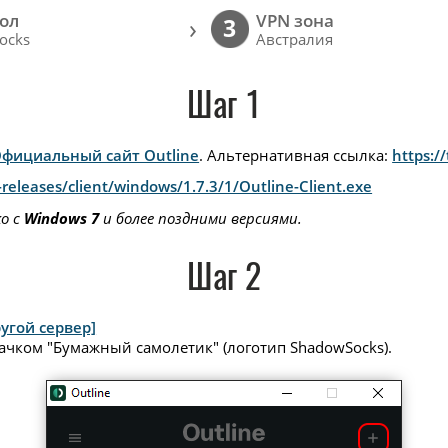
ол
VPN зона
›
3
ocks
Австралия
Шаг 1
фициальный сайт Outline
. Альтернативная ссылка:
https:/
releases/client/windows/1.7.3/1/Outline-Client.exe
ко с
Windows 7
и более поздними версиями.
Шаг 2
угой сервер]
ачком "Бумажный самолетик" (логотип ShadowSocks).