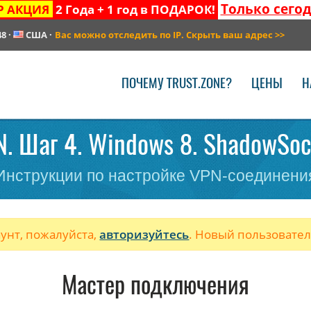
Только сего
Р АКЦИЯ
2 Года + 1 год в ПОДАРОК!
48
·
США
·
Вас можно отследить по IP. Скрыть ваш адрес
>>
ПОЧЕМУ TRUST.ZONE?
ЦЕНЫ
Н
. Шаг 4. Windows 8. ShadowSoc
Инструкции по настройке VPN-соединени
аунт, пожалуйста,
авторизуйтесь
. Новый пользовате
Мастер подключения