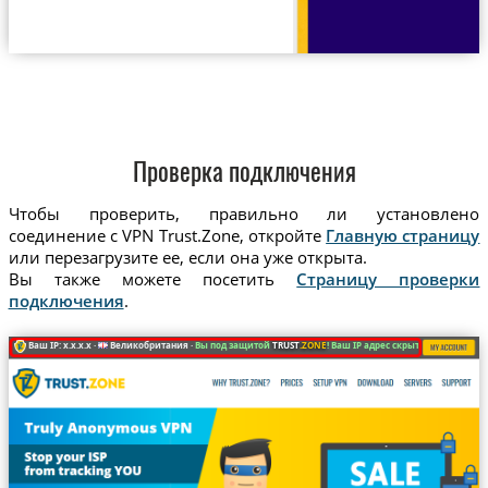
Проверка подключения
Чтобы проверить, правильно ли установлено
соединение с VPN Trust.Zone, откройте
Главную страницу
или перезагрузите ее, если она уже открыта.
Вы также можете посетить
Страницу проверки
подключения
.
Ваш IP: x.x.x.x ·
Великобритания ·
Вы под защитой
TRUST
.ZONE
! Ваш IP адрес скрыт!