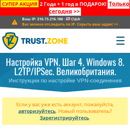
Только
СУПЕР АКЦИЯ
2 Года + 1 год в ПОДАРОК!
сегодня
>>
Ваш IP:
216.73.216.186
·
США
·
Вас можно отследить по IP. Скрыть ваш адрес
>>
☰
Настройка VPN. Шаг 4. Windows 8.
L2TP/IPSec. Великобритания.
Инструкции по настройке VPN-соединения
Если у вас уже есть аккаунт, пожалуйста,
авторизуйтесь
. Новый пользователь?
Зарегистрируйтесь
.