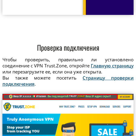
Проверка подключения
Чтобы проверить, правильно ли установлено
соединение с VPN Trust.Zone, откройте
Главную страницу
или перезагрузите ее, если она уже открыта.
Вы также можете посетить
Страницу проверки
подключения
.
Ваш IP: x.x.x.x ·
Италия ·
Вы под защитой
TRUST
.ZONE
! Ваш IP адрес скрыт!