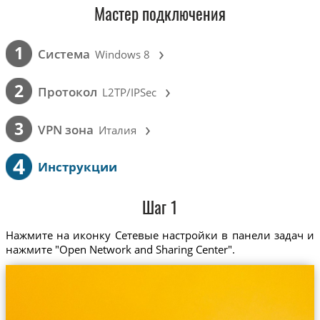
Мастер подключения
›
1
Cистема
Windows 8
›
2
Протокол
L2TP/IPSec
›
3
VPN зона
Италия
4
Инструкции
Шаг 1
Нажмите на иконку Сетевые настройки в панели задач и
нажмите "Open Network and Sharing Center".