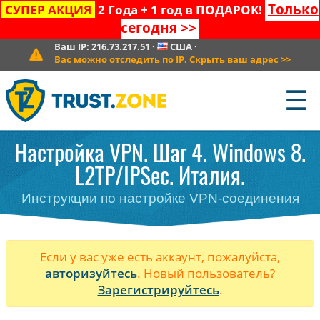
Только
СУПЕР АКЦИЯ
2 Года + 1 год в ПОДАРОК!
сегодня
>>
Ваш IP:
216.73.217.51
·
США
·
Вас можно отследить по IP. Скрыть ваш адрес
>>
☰
Настройка VPN. Шаг 4. Windows 8.
L2TP/IPSec. Италия.
Инструкции по настройке VPN-соединения
Если у вас уже есть аккаунт, пожалуйста,
авторизуйтесь
. Новый пользователь?
Зарегистрируйтесь
.