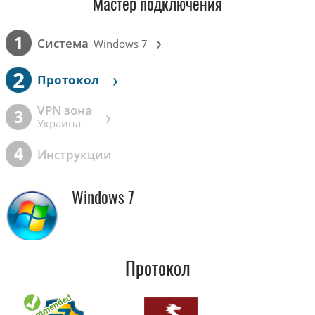
Мастер подключения
›
1
Cистема
Windows 7
2
›
Протокол
VPN зона
›
3
Украина
4
Инструкции
Windows 7
Протокол