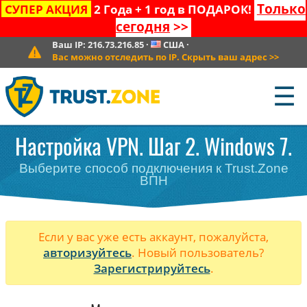
Только
СУПЕР АКЦИЯ
2 Года + 1 год в ПОДАРОК!
сегодня
>>
Ваш IP:
216.73.216.85
·
США
·
Вас можно отследить по IP. Скрыть ваш адрес
>>
☰
Настройка VPN. Шаг 2. Windows 7.
Выберите способ подключения к Trust.Zone
ВПН
Если у вас уже есть аккаунт, пожалуйста,
авторизуйтесь
. Новый пользователь?
Зарегистрируйтесь
.