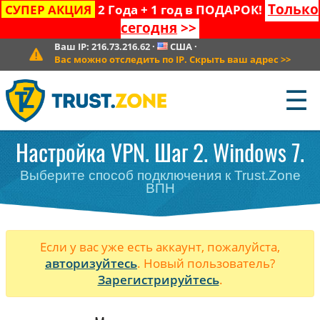
Только
СУПЕР АКЦИЯ
2 Года + 1 год в ПОДАРОК!
сегодня
>>
Ваш IP:
216.73.216.62
·
США
·
Вас можно отследить по IP. Скрыть ваш адрес
>>
☰
Настройка VPN. Шаг 2. Windows 7.
Выберите способ подключения к Trust.Zone
ВПН
Если у вас уже есть аккаунт, пожалуйста,
авторизуйтесь
. Новый пользователь?
Зарегистрируйтесь
.