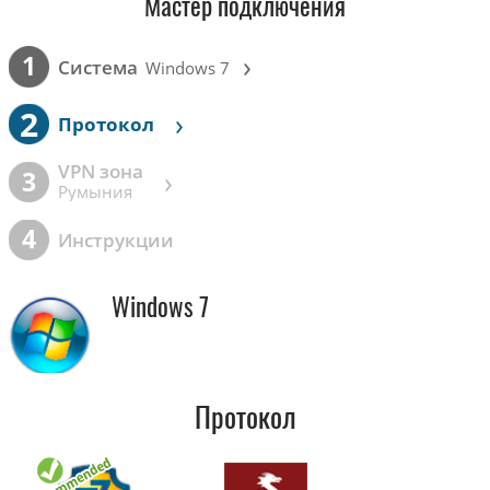
Мастер подключения
›
1
Cистема
Windows 7
2
›
Протокол
VPN зона
›
3
Румыния
4
Инструкции
Windows 7
Протокол