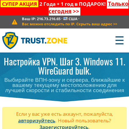
Только
СУПЕР АКЦИЯ
2 Года + 1 год в ПОДАРОК!
сегодня
>>
Ваш IP:
216.73.216.65
·
США
·
Вас можно отследить по IP. Скрыть ваш адрес
>>
☰
Настройка VPN. Шаг 3. Windows 11.
WireGuard bulk.
Выбирайте ВПН-зону и сервера, ближайшие к
вашему текущему местоположению для
лучшей скорости и стабильности соединения
Если у вас уже есть аккаунт, пожалуйста,
авторизуйтесь
. Новый пользователь?
Зарегистрируйтесь
.