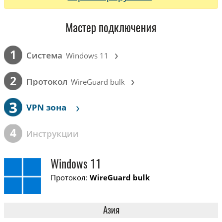
Мастер подключения
›
1
Cистема
Windows 11
›
2
Протокол
WireGuard bulk
3
›
VPN зона
4
Инструкции
Windows 11
Протокол:
WireGuard bulk
Азия