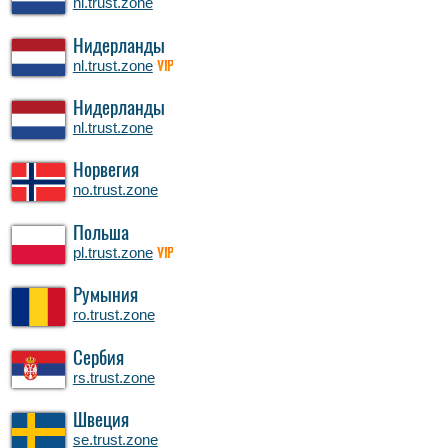
nl.trust.zone
Нидерланды
nl.trust.zone
VIP
Нидерланды
nl.trust.zone
Норвегия
no.trust.zone
Польша
pl.trust.zone
VIP
Румыния
ro.trust.zone
Сербия
rs.trust.zone
Швеция
se.trust.zone