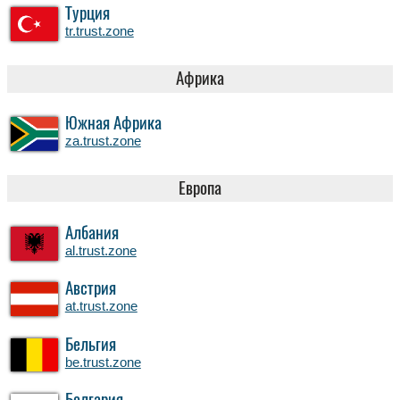
Турция
tr.trust.zone
Африка
Южная Африка
za.trust.zone
Европа
Албания
al.trust.zone
Австрия
at.trust.zone
Бельгия
be.trust.zone