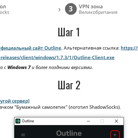
ол
VPN зона
›
3
ocks
Великобритания
Шаг 1
фициальный сайт Outline
. Альтернативная ссылка:
https:/
releases/client/windows/1.7.3/1/Outline-Client.exe
ко с
Windows 7
и более поздними версиями.
Шаг 2
угой сервер]
ачком "Бумажный самолетик" (логотип ShadowSocks).