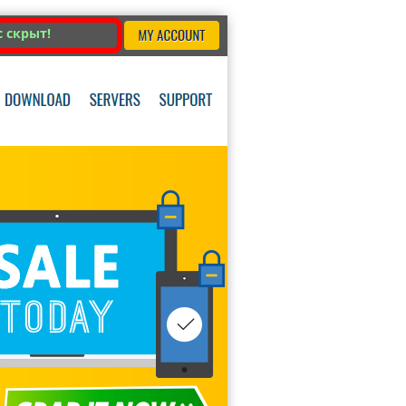
с скрыт!