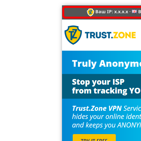
Ваш IP: x.x.x.x ·
В