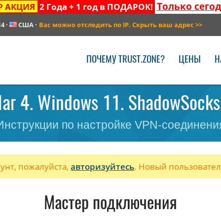
Только сего
Р АКЦИЯ
2 Года + 1 год в ПОДАРОК!
14
·
США
·
Вас можно отследить по IP. Скрыть ваш адрес
>>
ПОЧЕМУ TRUST.ZONE?
ЦЕНЫ
Н
аг 4. Windows 11. ShadowSocks
Инструкции по настройке VPN-соединени
аунт, пожалуйста,
авторизуйтесь
. Новый пользовате
Мастер подключения