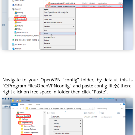
Trust.Zone-Netherlands-Maasdijk
Navigate to your OpenVPN "config" folder, by-defalut this is
"C:Program FilesOpenVPNconfig" and paste config file(s) there:
right click on free space in folder then click "Paste".