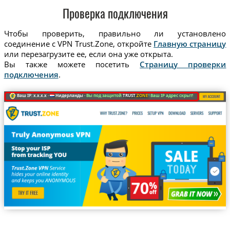
Проверка подключения
Чтобы проверить, правильно ли установлено
соединение с VPN Trust.Zone, откройте
Главную страницу
или перезагрузите ее, если она уже открыта.
Вы также можете посетить
Страницу проверки
подключения
.
Ваш IP: x.x.x.x ·
Нидерланды ·
Вы под защитой
TRUST
.ZONE
! Ваш IP адрес скрыт!