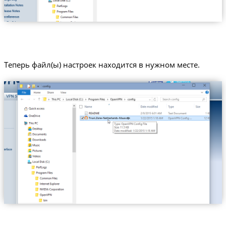
Теперь файл(ы) настроек находится в нужном месте.
Trust.Zone-Netherlands-Maasdijk