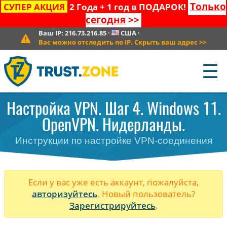
Только
СУПЕР АКЦИЯ
2 Года + 1 год в ПОДАРОК!
сегодня
>>
Ваш IP:
216.73.216.85
·
США
·
Вас можно отследить по IP. Скрыть ваш адрес
>>
☰
Настройка VPN. Шаг 4. Windows 11.
OpenVPN. Нидерланды.
Инструкции по настройке VPN-соединения
Если у вас уже есть аккаунт, пожалуйста,
авторизуйтесь
. Новый пользователь?
Зарегистрируйтесь
.