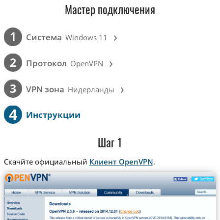
Мастер подключения
›
1
Cистема
Windows 11
›
2
Протокол
OpenVPN
›
3
VPN зона
Нидерланды
4
Инструкции
Шаг 1
Скачйте официальный
Клиент OpenVPN
.