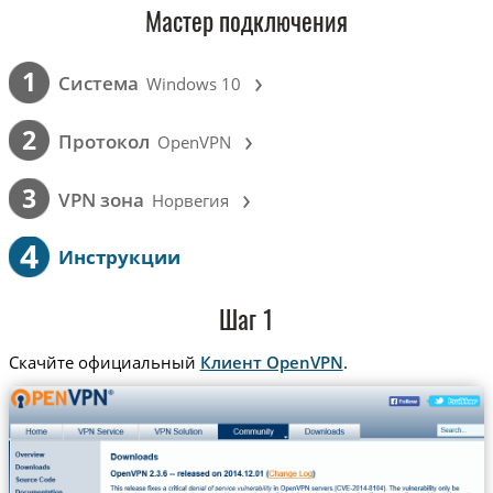
Мастер подключения
›
1
Cистема
Windows 10
›
2
Протокол
OpenVPN
›
3
VPN зона
Норвегия
4
Инструкции
Шаг 1
Скачйте официальный
Клиент OpenVPN
.