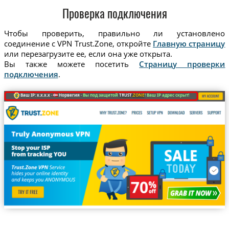
Проверка подключения
Чтобы проверить, правильно ли установлено
соединение с VPN Trust.Zone, откройте
Главную страницу
или перезагрузите ее, если она уже открыта.
Вы также можете посетить
Страницу проверки
подключения
.
Ваш IP: x.x.x.x ·
Норвегия ·
Вы под защитой
TRUST
.ZONE
! Ваш IP адрес скрыт!