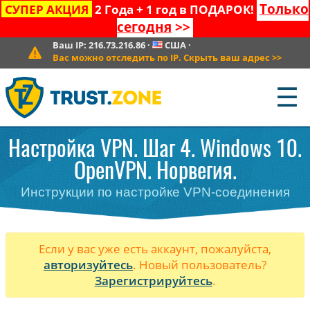
Только
СУПЕР АКЦИЯ
2 Года + 1 год в ПОДАРОК!
сегодня
>>
Ваш IP:
216.73.216.86
·
США
·
Вас можно отследить по IP. Скрыть ваш адрес
>>
☰
Настройка VPN. Шаг 4. Windows 10.
OpenVPN. Норвегия.
Инструкции по настройке VPN-соединения
Если у вас уже есть аккаунт, пожалуйста,
авторизуйтесь
. Новый пользователь?
Зарегистрируйтесь
.