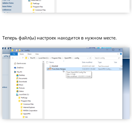
Теперь файл(ы) настроек находится в нужном месте.
Trust.Zone-Norway