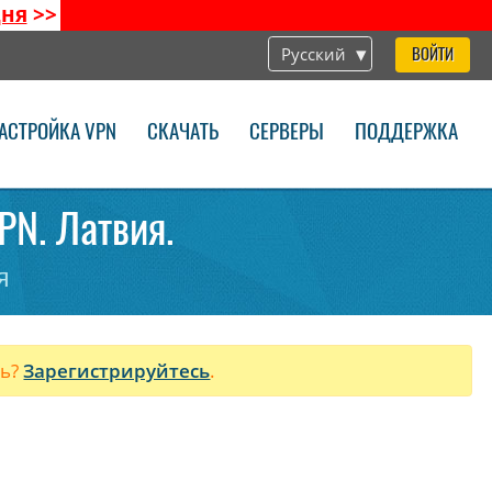
дня
>>
Русский
ВОЙТИ
АСТРОЙКА VPN
СКАЧАТЬ
СЕРВЕРЫ
ПОДДЕРЖКА
PN. Латвия.
я
ль?
Зарегистрируйтесь
.