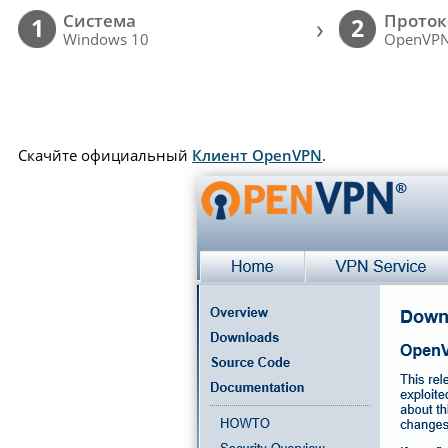
Cистема
Проток
›
1
2
Windows 10
OpenVP
Скачйте официальный
Клиент OpenVPN
.