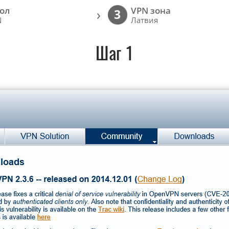
ол
VPN зона
›
3
N
Латвия
Шаг 1