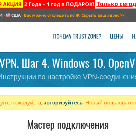
Только сего
Р АКЦИЯ
2 Года + 1 год в ПОДАРОК!
51
·
США
·
Вас можно отследить по IP. Скрыть ваш адрес
>>
ПОЧЕМУ TRUST.ZONE?
ЦЕНЫ
Н
VPN. Шаг 4. Windows 10. OpenV
Инструкции по настройке VPN-соединени
аунт, пожалуйста,
авторизуйтесь
. Новый пользовате
Мастер подключения