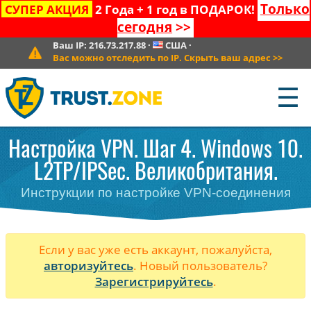
Только
СУПЕР АКЦИЯ
2 Года + 1 год в ПОДАРОК!
сегодня
>>
Ваш IP:
216.73.217.88
·
США
·
Вас можно отследить по IP. Скрыть ваш адрес
>>
☰
Настройка VPN. Шаг 4. Windows 10.
L2TP/IPSec. Великобритания.
Инструкции по настройке VPN-соединения
Если у вас уже есть аккаунт, пожалуйста,
авторизуйтесь
. Новый пользователь?
Зарегистрируйтесь
.