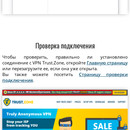
Проверка подключения
Чтобы проверить, правильно ли установлено
соединение с VPN Trust.Zone, откройте
Главную страницу
или перезагрузите ее, если она уже открыта.
Вы также можете посетить
Страницу проверки
подключения
.
Ваш IP: x.x.x.x ·
Великобритания ·
Вы под защитой
TRUST
.ZONE
! Ваш IP адрес скрыт!