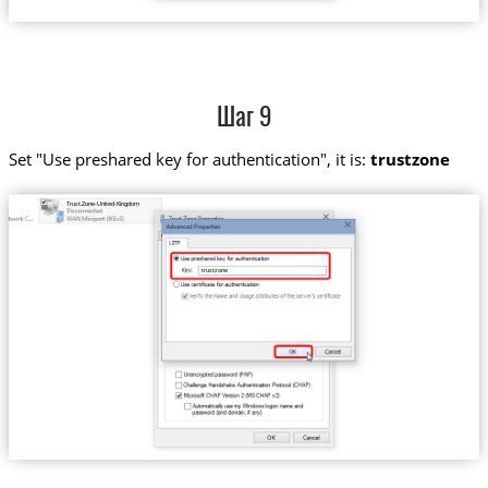
Шаг 9
Set "Use preshared key for authentication", it is:
trustzone
Trust.Zone-United-Kingdom
trustzone