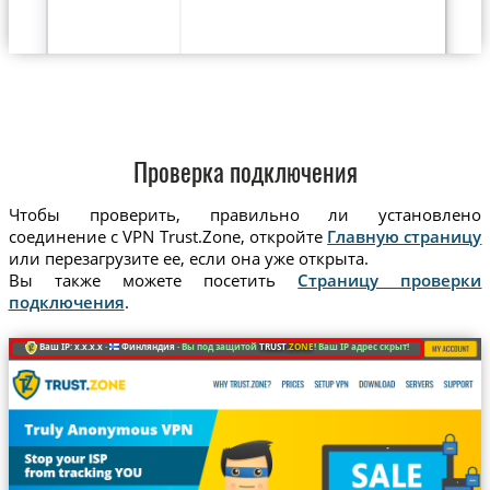
Проверка подключения
Чтобы проверить, правильно ли установлено
соединение с VPN Trust.Zone, откройте
Главную страницу
или перезагрузите ее, если она уже открыта.
Вы также можете посетить
Страницу проверки
подключения
.
Ваш IP: x.x.x.x ·
Финляндия ·
Вы под защитой
TRUST
.ZONE
! Ваш IP адрес скрыт!