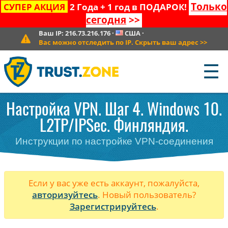
Только
СУПЕР АКЦИЯ
2 Года + 1 год в ПОДАРОК!
сегодня
>>
Ваш IP:
216.73.216.176
·
США
·
Вас можно отследить по IP. Скрыть ваш адрес
>>
☰
Настройка VPN. Шаг 4. Windows 10.
L2TP/IPSec. Финляндия.
Инструкции по настройке VPN-соединения
Если у вас уже есть аккаунт, пожалуйста,
авторизуйтесь
. Новый пользователь?
Зарегистрируйтесь
.