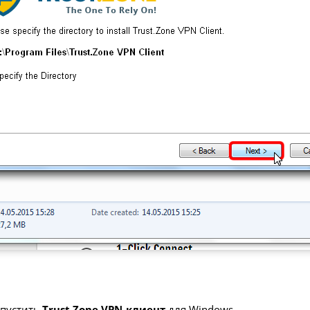
апустить
Trust.Zone VPN-клиент
для Windows.