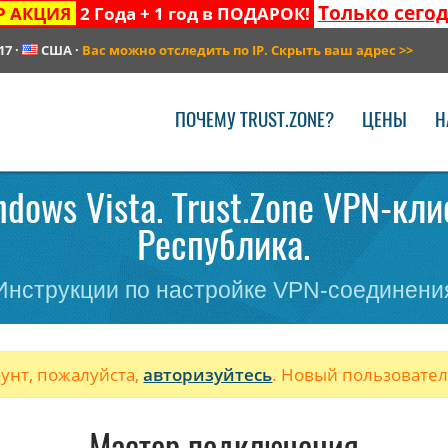
Только сего
Р АКЦИЯ
2 Года + 1 год в ПОДАРОК!
17
·
США
·
Вас можно отследить по IP. Скрыть ваш адрес
>>
ПОЧЕМУ TRUST.ZONE?
ЦЕНЫ
Н
ndows Vista. Trust.Zone VPN-кл
Республика.
Инструкции по настройке VPN-соединени
аунт, пожалуйста,
авторизуйтесь
. Новый пользовате