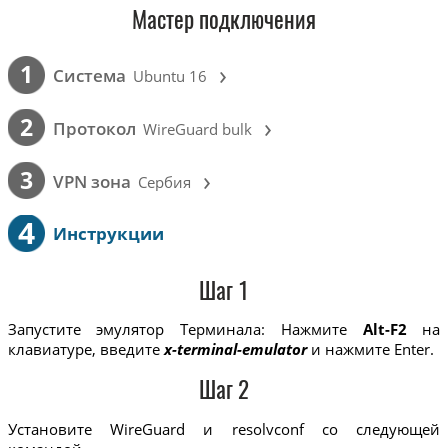
Мастер подключения
›
1
Cистема
Ubuntu 16
›
2
Протокол
WireGuard bulk
›
3
VPN зона
Сербия
4
Инструкции
Шаг 1
Запустите эмулятор Терминала: Нажмите
Alt-F2
на
клавиатуре, введите
x-terminal-emulator
и нажмите Enter.
Шаг 2
Установите WireGuard и resolvconf со следующей