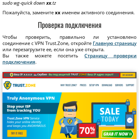
sudo wg-quick down
xx
.tz
Пожалуйста, замените
xx
именем активного соединения.
Проверка подключения
Чтобы проверить, правильно ли установлено
соединение с VPN Trust.Zone, откройте
Главную страницу
или перезагрузите ее, если она уже открыта.
Вы также можете посетить
Страницу проверки
подключения
.
Ваш IP: x.x.x.x ·
Сербия ·
Вы под защитой
TRUST
.ZONE
! Ваш IP адрес скрыт!