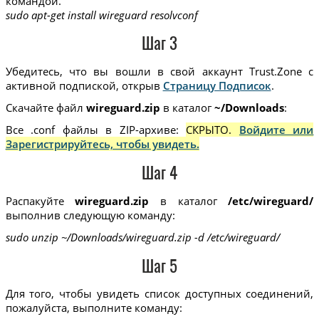
командой.
sudo apt-get install wireguard resolvconf
Шаг 3
Убедитесь, что вы вошли в свой аккаунт Trust.Zone с
активной подпиской, открыв
Страницу Подписок
.
Скачайте файл
wireguard.zip
в каталог
~/Downloads
:
Все .conf файлы в ZIP-архиве:
СКРЫТО.
Войдите или
Зарегистрируйтесь, чтобы увидеть.
Шаг 4
Распакуйте
wireguard.zip
в каталог
/etc/wireguard/
выполнив следующую команду:
sudo unzip ~/Downloads/wireguard.zip -d /etc/wireguard/
Шаг 5
Для того, чтобы увидеть список доступных соединений,
пожалуйста, выполните команду: