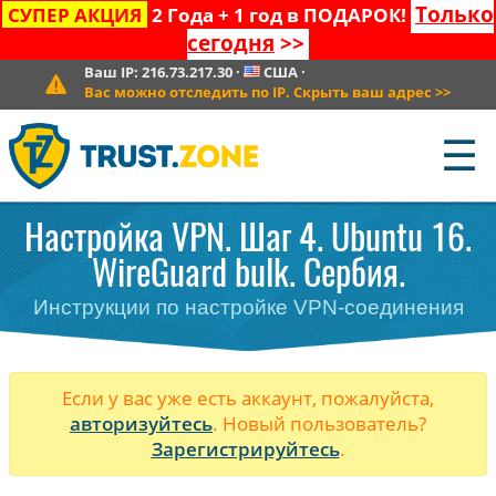
Только
СУПЕР АКЦИЯ
2 Года + 1 год в ПОДАРОК!
сегодня
>>
Ваш IP:
216.73.217.30
·
США
·
Вас можно отследить по IP. Скрыть ваш адрес
>>
☰
Настройка VPN. Шаг 4. Ubuntu 16.
WireGuard bulk. Сербия.
Инструкции по настройке VPN-соединения
Если у вас уже есть аккаунт, пожалуйста,
авторизуйтесь
. Новый пользователь?
Зарегистрируйтесь
.