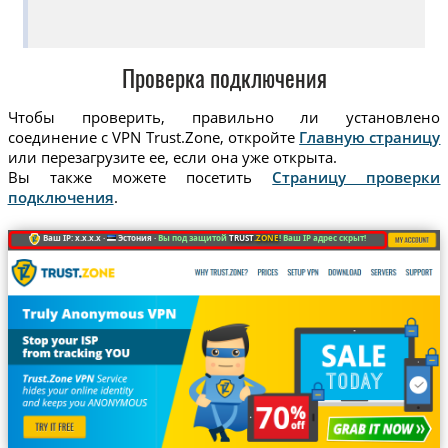
Проверка подключения
Чтобы проверить, правильно ли установлено
соединение с VPN Trust.Zone, откройте
Главную страницу
или перезагрузите ее, если она уже открыта.
Вы также можете посетить
Страницу проверки
подключения
.
Ваш IP: x.x.x.x ·
Эстония ·
Вы под защитой
TRUST
.ZONE
! Ваш IP адрес скрыт!