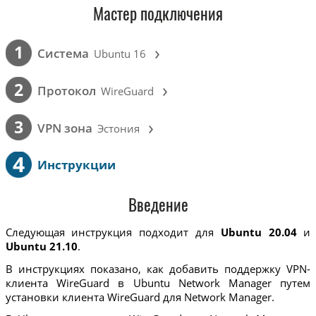
Мастер подключения
›
1
Cистема
Ubuntu 16
›
2
Протокол
WireGuard
›
3
VPN зона
Эстония
4
Инструкции
Введение
Следующая инструкция подходит для
Ubuntu 20.04
и
Ubuntu 21.10
.
В инструкциях показано, как добавить поддержку VPN-
клиента WireGuard в Ubuntu Network Manager путем
установки клиента WireGuard для Network Manager.