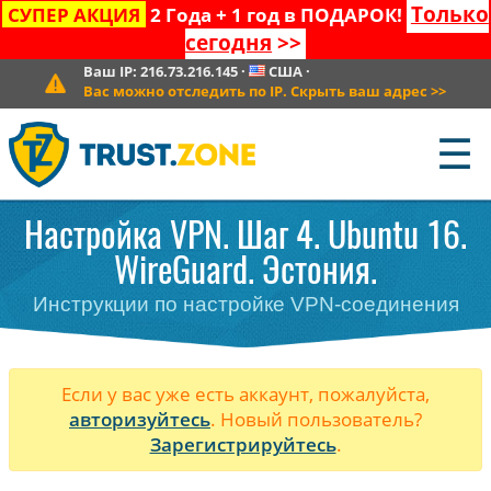
Только
СУПЕР АКЦИЯ
2 Года + 1 год в ПОДАРОК!
сегодня
>>
Ваш IP:
216.73.216.145
·
США
·
Вас можно отследить по IP. Скрыть ваш адрес
>>
☰
Настройка VPN. Шаг 4. Ubuntu 16.
WireGuard. Эстония.
Инструкции по настройке VPN-соединения
Если у вас уже есть аккаунт, пожалуйста,
авторизуйтесь
. Новый пользователь?
Зарегистрируйтесь
.