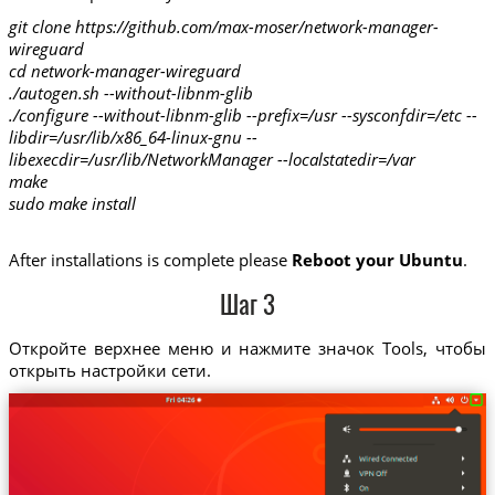
git clone https://github.com/max-moser/network-manager-
wireguard
cd network-manager-wireguard
./autogen.sh --without-libnm-glib
./configure --without-libnm-glib --prefix=/usr --sysconfdir=/etc --
libdir=/usr/lib/x86_64-linux-gnu --
libexecdir=/usr/lib/NetworkManager --localstatedir=/var
make
sudo make install
After installations is complete please
Reboot your Ubuntu
.
Шаг 3
Откройте верхнее меню и нажмите значок Tools, чтобы
открыть настройки сети.