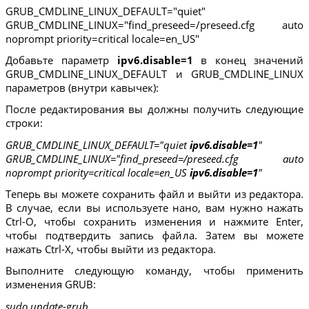
GRUB_CMDLINE_LINUX_DEFAULT="quiet"
GRUB_CMDLINE_LINUX="find_preseed=/preseed.cfg auto
noprompt priority=critical locale=en_US"
Добавьте параметр
ipv6.disable=1
в конец значений
GRUB_CMDLINE_LINUX_DEFAULT и GRUB_CMDLINE_LINUX
параметров (внутри кавычек):
После редактирования вы должны получить следующие
строки:
GRUB_CMDLINE_LINUX_DEFAULT="quiet
ipv6.disable=1
"
GRUB_CMDLINE_LINUX="find_preseed=/preseed.cfg auto
noprompt priority=critical locale=en_US
ipv6.disable=1
"
Теперь вы можете сохранить файл и выйти из редактора.
В случае, если вы используете нано, вам нужно нажать
Ctrl-O, чтобы сохранить изменения и нажмите Enter,
чтобы подтвердить запись файла. Затем вы можете
нажать Ctrl-X, чтобы выйти из редактора.
Выполните следующую команду, чтобы применить
изменения GRUB:
sudo update-grub