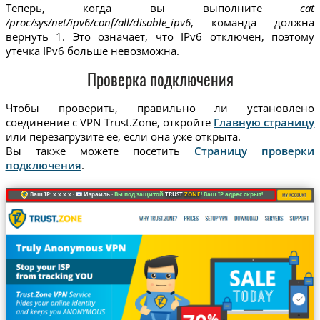
Теперь, когда вы выполните
cat
/proc/sys/net/ipv6/conf/all/disable_ipv6
, команда должна
вернуть 1. Это означает, что IPv6 отключен, поэтому
утечка IPv6 больше невозможна.
Проверка подключения
Чтобы проверить, правильно ли установлено
соединение с VPN Trust.Zone, откройте
Главную страницу
или перезагрузите ее, если она уже открыта.
Вы также можете посетить
Страницу проверки
подключения
.
Ваш IP: x.x.x.x ·
Израиль ·
Вы под защитой
TRUST
.ZONE
! Ваш IP адрес скрыт!