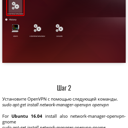
Шаг 2
Установите OpenVPN с помощью следующей команды.
sudo apt-get install network-manager-openvpn openvpn
For
Ubuntu 16.04
install also network-manager-openvpn-
gnome
sudo apt-get install network-manager-openvpn-gnome