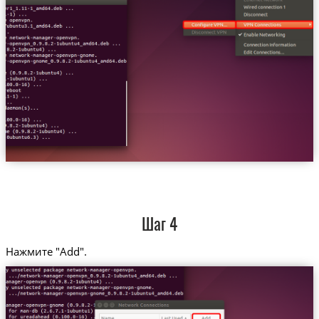
Шаг 4
Нажмите "Add".