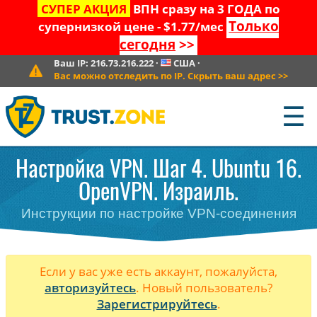
СУПЕР АКЦИЯ
ВПН сразу на 3 ГОДА по
Только
супернизкой цене - $1.77/мес
сегодня
>>
Ваш IP:
216.73.216.222
·
США
·
Вас можно отследить по IP. Скрыть ваш адрес
>>
☰
Настройка VPN. Шаг 4. Ubuntu 16.
OpenVPN. Израиль.
Инструкции по настройке VPN-соединения
Если у вас уже есть аккаунт, пожалуйста,
авторизуйтесь
. Новый пользователь?
Зарегистрируйтесь
.