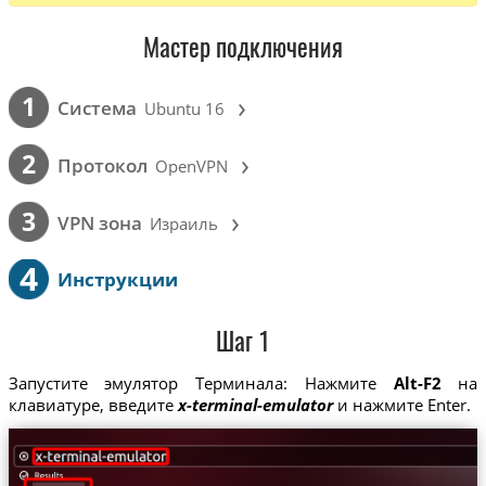
Мастер подключения
›
1
Cистема
Ubuntu 16
›
2
Протокол
OpenVPN
›
3
VPN зона
Израиль
4
Инструкции
Шаг 1
Запустите эмулятор Терминала: Нажмите
Alt-F2
на
клавиатуре, введите
x-terminal-emulator
и нажмите Enter.