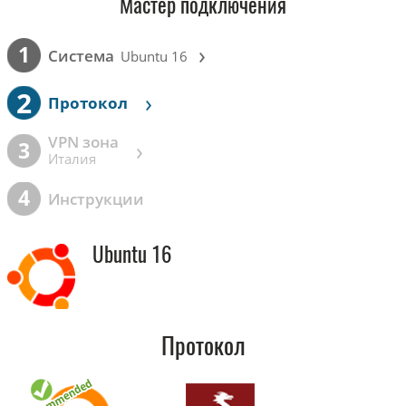
Мастер подключения
›
1
Cистема
Ubuntu 16
2
›
Протокол
VPN зона
›
3
Италия
4
Инструкции
Ubuntu 16
Протокол