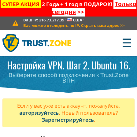
Только
СУПЕР АКЦИЯ
2 Года + 1 год в ПОДАРОК!
сегодня
>>
Ваш IP:
216.73.217.39
·
США
·
Вас можно отследить по IP. Скрыть ваш адрес
>>
☰
Настройка VPN. Шаг 2. Ubuntu 16.
Выберите способ подключения к Trust.Zone
ВПН
Если у вас уже есть аккаунт, пожалуйста,
авторизуйтесь
. Новый пользователь?
Зарегистрируйтесь
.