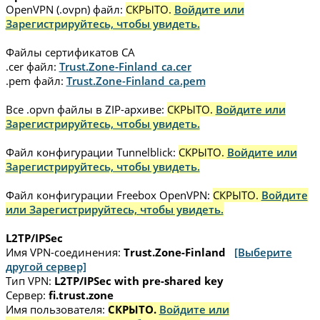
OpenVPN (.ovpn) файл:
СКРЫТО.
Войдите или
Зарегистрируйтесь, чтобы увидеть.
Файлы сертификатов CA
.cer файл:
Trust.Zone-Finland_ca.cer
.pem файл:
Trust.Zone-Finland_ca.pem
Все .opvn файлы в ZIP-архиве:
СКРЫТО.
Войдите или
Зарегистрируйтесь, чтобы увидеть.
Файл конфигурации Tunnelblick:
СКРЫТО.
Войдите или
Зарегистрируйтесь, чтобы увидеть.
Файл конфигурации Freebox OpenVPN:
СКРЫТО.
Войдите
или Зарегистрируйтесь, чтобы увидеть.
L2TP/IPSec
Имя VPN-соединения:
Trust.Zone-Finland
[Выберите
другой сервер]
Тип VPN:
L2TP/IPSec with pre-shared key
Сервер:
fi.trust.zone
Имя пользователя:
СКРЫТО.
Войдите или