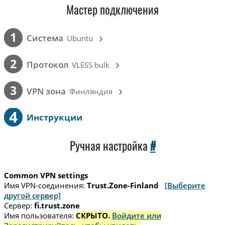
Мастер подключения
›
1
Cистема
Ubuntu
›
2
Протокол
VLESS bulk
›
3
VPN зона
Финляндия
4
Инструкции
Ручная настройка
#
Common VPN settings
Имя VPN-соединения:
Trust.Zone-Finland
[Выберите
другой сервер]
Сервер:
fi.trust.zone
Имя пользователя:
СКРЫТО.
Войдите или