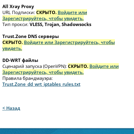
All Xray Proxy
URL Подписки:
СКРЫТО.
Войдите или
Зарегистрируйтесь, чтобы увидеть.
Тип прокси:
VLESS, Trojan, Shadowsocks
Trust.Zone DNS серверы
СКРЫТО.
Войдите или Зарегистрируйтесь, чтобы
увидеть.
DD-WRT файлы
Сценарий запуска (OpenVPN):
СКРЫТО.
Войдите или
Зарегистрируйтесь, чтобы увидеть.
Правила брандмауэра:
Trust.Zone_dd_wrt_iptables_rules.txt
< Назад