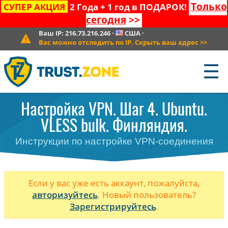
Только
СУПЕР АКЦИЯ
2 Года + 1 год в ПОДАРОК!
сегодня
>>
Ваш IP:
216.73.216.246
·
США
·
Вас можно отследить по IP. Скрыть ваш адрес
>>
☰
Настройка VPN. Шаг 4. Ubuntu.
VLESS bulk. Финляндия.
Инструкции по настройке VPN-соединения
Если у вас уже есть аккаунт, пожалуйста,
авторизуйтесь
. Новый пользователь?
Зарегистрируйтесь
.