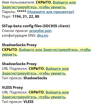
Имя пользователя:
СКРЫТО.
Войдите или
Зарегистрируйтесь, чтобы увидеть.
Пароль:
*****
[Нажмите для просмотра]
Порт:
1194, 21, 22, 80
SSTap-beta config files (SOCKS5 client)
Список прокси:
proxylist.json
конфигурация DNS:
dns.ini
ShadowSocks Proxy
СКРЫТО.
Войдите или Зарегистрируйтесь, чтобы
увидеть.
ShadowSocks Proxy
URL Подписки:
СКРЫТО.
Войдите или
Зарегистрируйтесь, чтобы увидеть.
Тип прокси:
ShadowSocks
VLESS Proxy
URL Подписки:
СКРЫТО.
Войдите или
Зарегистрируйтесь, чтобы увидеть.
Тип прокси:
VLESS