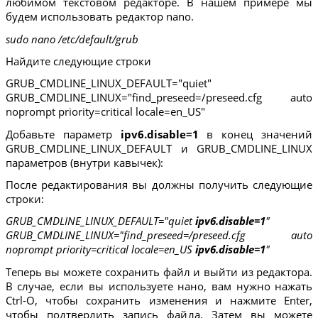
любимом текстовом редакторе. В нашем примере мы
будем использовать редактор nano.
sudo nano /etc/default/grub
Найдите следующие строки
GRUB_CMDLINE_LINUX_DEFAULT="quiet"
GRUB_CMDLINE_LINUX="find_preseed=/preseed.cfg auto
noprompt priority=critical locale=en_US"
Добавьте параметр
ipv6.disable=1
в конец значений
GRUB_CMDLINE_LINUX_DEFAULT и GRUB_CMDLINE_LINUX
параметров (внутри кавычек):
После редактирования вы должны получить следующие
строки:
GRUB_CMDLINE_LINUX_DEFAULT="quiet
ipv6.disable=1
"
GRUB_CMDLINE_LINUX="find_preseed=/preseed.cfg auto
noprompt priority=critical locale=en_US
ipv6.disable=1
"
Теперь вы можете сохранить файл и выйти из редактора.
В случае, если вы используете нано, вам нужно нажать
Ctrl-O, чтобы сохранить изменения и нажмите Enter,
чтобы подтвердить запись файла. Затем вы можете