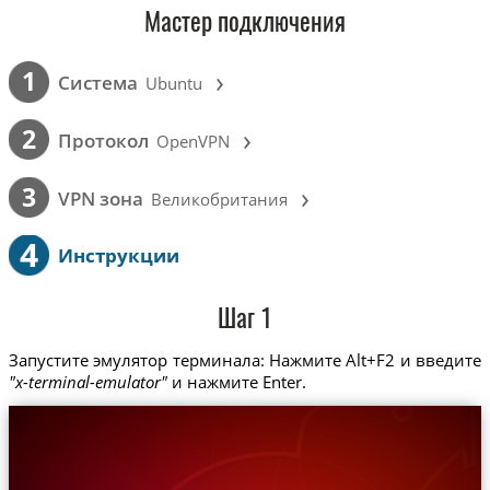
Мастер подключения
›
1
Cистема
Ubuntu
›
2
Протокол
OpenVPN
›
3
VPN зона
Великобритания
4
Инструкции
Шаг 1
Запустите эмулятор терминала: Нажмите Alt+F2 и введите
"x-terminal-emulator"
и нажмите Enter.