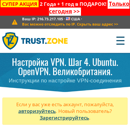
Только
СУПЕР АКЦИЯ
2 Года + 1 год в ПОДАРОК!
сегодня
>>
Ваш IP:
216.73.217.105
·
США
·
Вас можно отследить по IP. Скрыть ваш адрес
>>
☰
Настройка VPN. Шаг 4. Ubuntu.
OpenVPN. Великобритания.
Инструкции по настройке VPN-соединения
Если у вас уже есть аккаунт, пожалуйста,
авторизуйтесь
. Новый пользователь?
Зарегистрируйтесь
.