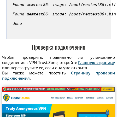
Found memtest86+ image: /boot/memtest86+.elf
Found memtest86+ image: /boot/memtest86+.bin
done
Проверка подключения
Чтобы проверить, правильно ли установлено
соединение с VPN Trust.Zone, откройте
Главную страницу
или перезагрузите ее, если она уже открыта.
Вы также можете посетить
Страницу проверки
подключения
.
Ваш IP: x.x.x.x ·
Великобритания ·
Вы под защитой
TRUST
.ZONE
! Ваш IP адрес скрыт!